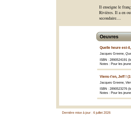
Il enseigne le fran
Rivières. Il a en o
secondaire.
...
Oeuvres
Quelle heure est-il
Jacques Greene,
Que
ISBN : 2890524191 (br
Notes : Pour les jeun
Viens-t'en, Jeff ! (
Jacques Greene,
Vien
ISBN : 2890523276 (br
Notes : Pour les jeun
Dernière mise à jour : 6 juillet 2026