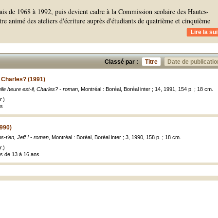
çais de 1968 à 1992, puis devient cadre à la Commission scolaire des Hautes-
utre animé des ateliers d'écriture auprès d'étudiants de quatrième et cinquième
Lire la sui
Classé par :
Titre
Date de publicatio
, Charles? (1991)
lle heure est-il, Charles? - roman
, Montréal : Boréal, Boréal inter ; 14, 1991, 154 p. ; 18 cm.
.)
es
1990)
s-t'en, Jeff ! - roman
, Montréal : Boréal, Boréal inter ; 3, 1990, 158 p. ; 18 cm.
.)
es de 13 à 16 ans