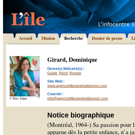
Accueil
Mission
Recherche
Dossier de presse
L
Girard, Dominique
Genre(s) littéraire(s) :
Guide
,
Récit
,
Roman
Site Web :
www.agencelitterairetraitdunion.com
Courriel :
info@agencelitterairetraitdunion.com
© Marc Edgar
Notice biographique
(Montréal, 1964-) Sa passion pour l’
apparue dès la petite enfance, n’a 