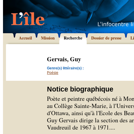
Accueil
Mission
Recherche
Dossier de presse
L
Gervais, Guy
Genre(s) littéraire(s) :
Poésie
Notice biographique
Poète et peintre québécois né à Mo
au Collège Sainte-Marie, à l'Univers
d'Ottawa, ainsi qu'à l'Ecole des Be
Guy Gervais dirige la section des ar
Vaudreuil de 1967 à 1971.
...