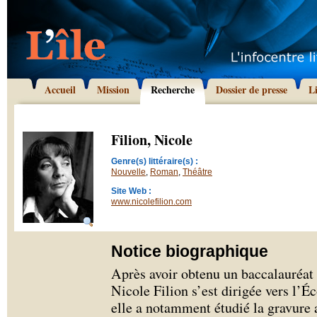
Accueil
Mission
Recherche
Dossier de presse
L
Filion, Nicole
Genre(s) littéraire(s) :
Nouvelle
,
Roman
,
Théâtre
Site Web :
www.nicolefilion.com
Notice biographique
Après avoir obtenu un baccalauréat 
Nicole Filion s’est dirigée vers l’
elle a notamment étudié la gravure