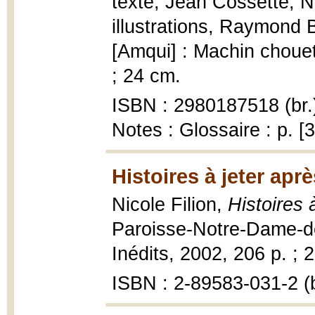
texte, Jean Cossette, Nic
illustrations, Raymond 
[Amqui] : Machin chouette
; 24 cm.
ISBN : 2980187518 (br.
Notes : Glossaire : p. [
Histoires à jeter apr
Nicole Filion,
Histoires 
Paroisse-Notre-Dame-des
Inédits, 2002, 206 p. ; 
ISBN : 2-89583-031-2 (b