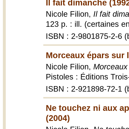
Il fait dimanche (199
Nicole Filion,
Il fait di
123 p. : ill. (certaines e
ISBN : 2-9801875-2-6 (b
Morceaux épars sur l
Nicole Filion,
Morceaux é
Pistoles : Éditions Trois
ISBN : 2-921898-72-1 (b
Ne touchez ni aux app
(2004)