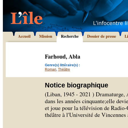
Accueil
Mission
Recherche
Dossier de presse
L
Farhoud, Abla
Genre(s) littéraire(s) :
Roman
,
Théâtre
Notice biographique
(Liban, 1945 - 2021 ) Dramaturge,
dans les années cinquante;elle devi
et joue pour la télévision de Radio-
théâtre à l'Université de Vincennes à