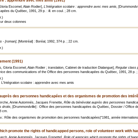
aire : apprendre avec mes amis (1991)
Gloria Escomel, Alain Rodier],
L'Intégration scolaire : apprendre avec mes amis
, [Drummondvil
pées du Québec, 1991, 29 p. : ill. en coul. ; 28 cm.
.)
 sur deux colonnes
s - [roman]
, [Montréal] : Boréal, 1992, 374 p. ; 22 cm.
.)
cement (1991)
ws, Gloria Escomel, Alain Rodier ; translation, Cabinet de traduction Dialangue],
Regular class 
vice des communications of the Office des personnes handicapées du Québec, 1991, 28 p. ;
.)
: L'Intégration scolaire : apprendre avec mes amis
auprès des personnes handicapées et des organismes de promotion des intérêt
herche, Annie Automnés, Jacques Frenette,
Rôle du bénévolat auprès des personnes handica
s droits
, [Drummondville] : Office des personnes handicapées du Québec, Dossier / Office
28 cm.
ouv.: Rôle des organismes de promotion des personnes handicapées|"1981, année internatio
hich promote the rights of handicapped persons, role of volunteer work with h
earch, Annie Automnés, Jacques Frenette],
Role of agencies which promote the rights of hand