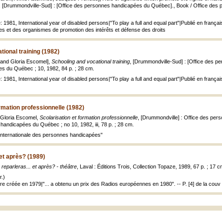
, [Drummondville-Sud] : [Office des personnes handicapées du Québec]., Book / Office des
re: 1981, International year of disabled persons|"To play a full and equal part"|Publié en frança
 et des organismes de promotion des intérêts et défense des droits
tional training (1982)
t and Gloria Escomel],
Schooling and vocational training
, [Drummondville-Sud] : [Office des p
s du Québec ; 10, 1982, 84 p. ; 28 cm.
e: 1981, International year of disabled persons|"To play a full and equal part"|Publié en français
ormation professionnelle (1982)
, Gloria Escomel,
Scolarisation et formation professionnelle
, [Drummondville] : Office des pe
handicapées du Québec ; no 10, 1982, iii, 78 p. ; 28 cm.
internationale des personnes handicapées"
 et après? (1989)
 reparleras... et après? - théâtre
, Laval : Éditions Trois, Collection Topaze, 1989, 67 p. ; 17 c
.)
re créée en 1979|"... a obtenu un prix des Radios européennes en 1980". -- P. [4] de la couv