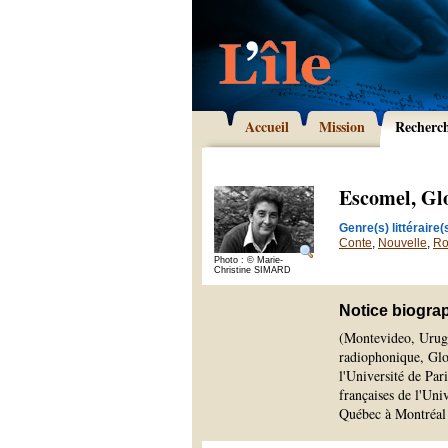
Accueil
Mission
Recherc
Escomel, Gl
Genre(s) littéraire(s
Conte
,
Nouvelle
,
R
Photo : © Marie-
Christine SIMARD
Notice biogra
(Montevideo, Urugu
radiophonique, Glo
l'Université de Par
françaises de l'Uni
Québec à Montréal 