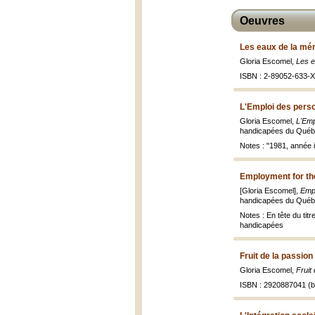
Oeuvres
Les eaux de la mé
Gloria Escomel,
Les e
ISBN : 2-89052-633-X 
L'Emploi des pers
Gloria Escomel,
L'Emp
handicapées du Québec 
Notes : "1981, année 
Employment for th
[Gloria Escomel],
Emp
handicapées du Québec
Notes : En tête du titr
handicapées
Fruit de la passion
Gloria Escomel,
Fruit
ISBN : 2920887041 (br