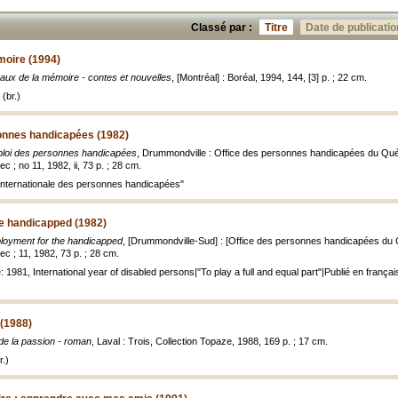
Classé par :
Titre
Date de publicatio
moire (1994)
aux de la mémoire - contes et nouvelles
, [Montréal] : Boréal, 1994, 144, [3] p. ; 22 cm.
(br.)
onnes handicapées (1982)
loi des personnes handicapées
, Drummondville : Office des personnes handicapées du Qué
; no 11, 1982, ii, 73 p. ; 28 cm.
internationale des personnes handicapées"
e handicapped (1982)
loyment for the handicapped
, [Drummondville-Sud] : [Office des personnes handicapées du
 ; 11, 1982, 73 p. ; 28 cm.
e: 1981, International year of disabled persons|"To play a full and equal part"|Publié en frança
 (1988)
 de la passion - roman
, Laval : Trois, Collection Topaze, 1988, 169 p. ; 17 cm.
.)