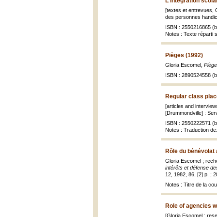
L'Intégration scol
[textes et entrevues, 
des personnes handica
ISBN : 2550216865 (br
Notes : Texte réparti
Pièges (1992)
Gloria Escomel,
Piège
ISBN : 2890524558 (br
Regular class pla
[articles and intervie
[Drummondville] : Ser
ISBN : 2550222571 (br
Notes : Traduction de
Rôle du bénévolat 
Gloria Escomel ; rec
intérêts et défense de
12, 1982, 86, [2] p. ; 
Notes : Titre de la c
Role of agencies w
[Gloria Escomel ; res