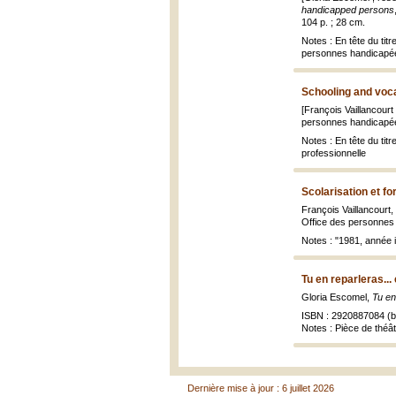
handicapped persons
104 p. ; 28 cm.
Notes : En tête du tit
personnes handicapées
Schooling and voca
[François Vaillancour
personnes handicapée
Notes : En tête du titr
professionnelle
Scolarisation et f
François Vaillancourt
Office des personnes 
Notes : "1981, année 
Tu en reparleras...
Gloria Escomel,
Tu en
ISBN : 2920887084 (br
Notes : Pièce de théât
Dernière mise à jour : 6 juillet 2026