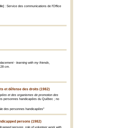
le] : Service des communications de l'Office
placement - learning with my friends
,
 28 cm.
s et défense des droits (1982)
pées et des organismes de promotion des
 des personnes handicapées du Québec ; no
nale des personnes handicapées"
andicapped persons (1982)
icapped persons, role of volunteer work with