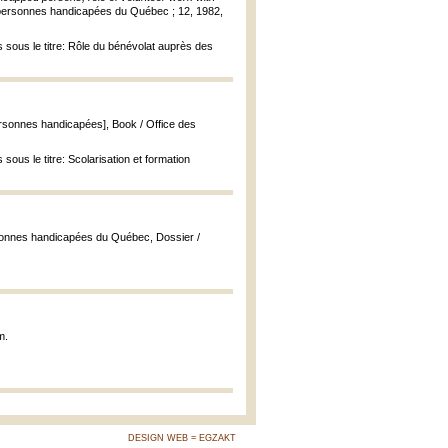
 personnes handicapées du Québec ; 12, 1982,
is sous le titre: Rôle du bénévolat auprès des
ersonnes handicapées], Book / Office des
 sous le titre: Scolarisation et formation
rsonnes handicapées du Québec, Dossier /
m.
DESIGN WEB = EGZAKT