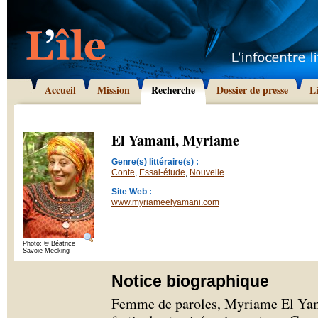
Accueil
Mission
Recherche
Dossier de presse
L
El Yamani, Myriame
Genre(s) littéraire(s) :
Conte
,
Essai-étude
,
Nouvelle
Site Web :
www.myriameelyamani.com
Photo: © Béatrice
Savoie Mecking
Notice biographique
Femme de paroles, Myriame El Yam