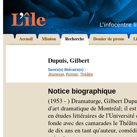
Accueil
Mission
Recherche
Dossier de presse
L
Dupuis, Gilbert
Genre(s) littéraire(s) :
Jeunesse
,
Roman
,
Théâtre
Notice biographique
(1953 - ) Dramaturge, Gilbert Dupu
d'art dramatique de Montréal; il est
en études littéraires de l'Universit
fonde avec des camarades le Théâtre 
de dix ans en tant qu'auteur, coméd