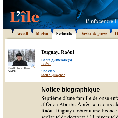
Accueil
Mission
Recherche
Dossier de presse
L
Duguay, Raôul
Genre(s) littéraire(s) :
Poésie
Crédit photo : Daniel
Site Web :
Gagné
raoulduguay.net
Notice biographique
Septième d’une famille de onze enfa
d’Or en Abitibi. Après son cours c
Raôul Duguay a obtenu une licence e
scolarité de doctorat à l'Université