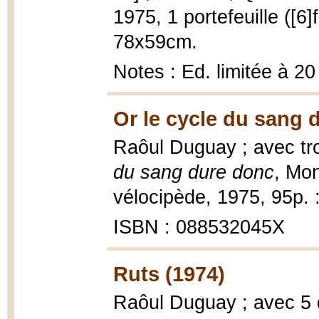
1975, 1 portefeuille ([6]f
78x59cm.
Notes : Ed. limitée à 2
Or le cycle du sang 
Raôul Duguay ; avec tr
du sang dure donc
, Mon
vélocipède, 1975, 95p. : 
ISBN : 088532045X
Ruts (1974)
Raôul Duguay ; avec 5 