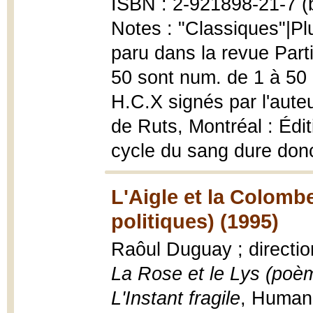
ISBN : 2-921898-21-7 (b
Notes : "Classiques"|Plu
paru dans la revue Part
50 sont num. de 1 à 50
H.C.X signés par l'aute
de Ruts, Montréal : Édi
cycle du sang dure donc
L'Aigle et la Colomb
politiques) (1995)
Raôul Duguay ; directio
La Rose et le Lys (poème
L'Instant fragile
, Human