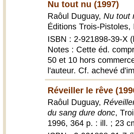
Nu tout nu (1997)
Raôul Duguay,
Nu tout 
Éditions Trois-Pistoles,
ISBN : 2-921898-39-X (b
Notes : Cette éd. compr
50 et 10 hors commerce
l'auteur. Cf. achevé d'i
Réveiller le rêve (199
Raôul Duguay,
Réveiller
du sang dure donc
, Tro
1996, 364 p. : ill. ; 23 c