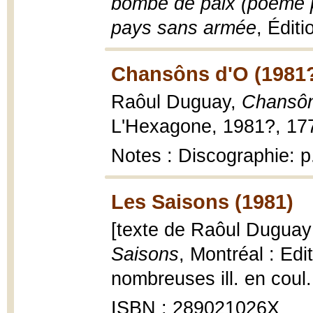
bombe de paix (poème pl
pays sans armée
, Édit
Chansôns d'O (1981
Raôul Duguay,
Chansôn
L'Hexagone, 1981?, 177 p
Notes : Discographie: p
Les Saisons (1981)
[texte de Raôul Duguay ;
Saisons
, Montréal : Edi
nombreuses ill. en coul.
ISBN : 289021026X