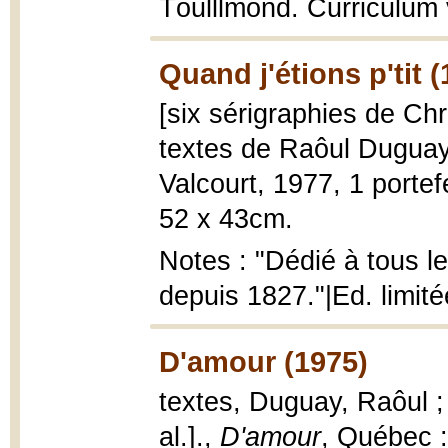
Tôulllmônd. Curriculum 
Quand j'étions p'tit 
[six sérigraphies de Ch
textes de Raôul Duguay
Valcourt, 1977, 1 portefe
52 x 43cm.
Notes : "Dédié à tous l
depuis 1827."|Ed. limité
D'amour (1975)
textes, Duguay, Raôul ;
al.].,
D'amour
, Québec :