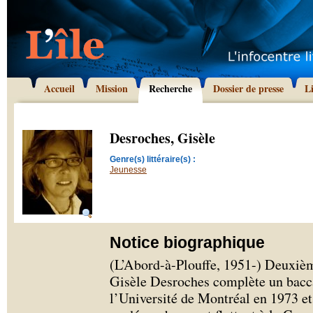
Accueil
Mission
Recherche
Dossier de presse
L
Desroches, Gisèle
Genre(s) littéraire(s) :
Jeunesse
Notice biographique
(L’Abord-à-Plouffe, 1951-) Deuxièm
Gisèle Desroches complète un bacc
l’Université de Montréal en 1973 et