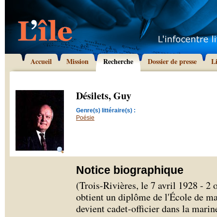
Accueil
Mission
Recherche
Dossier de presse
L
Désilets, Guy
Genre(s) littéraire(s) :
Poésie
Notice biographique
(Trois-Rivières, le 7 avril 1928 - 2
obtient un diplôme de l'École de m
devient cadet-officier dans la mari