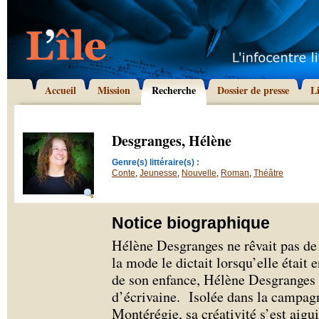
Accueil
Mission
Recherche
Dossier de presse
L
Desgranges, Hélène
Genre(s) littéraire(s) :
Conte
,
Jeunesse
,
Nouvelle
,
Roman
,
Théâtre
Notice biographique
Hélène Desgranges ne rêvait pas d
la mode le dictait lorsqu’elle était
de son enfance, Hélène Desgranges a
d’écrivaine. Isolée dans la campagn
Montérégie, sa créativité s’est aigu