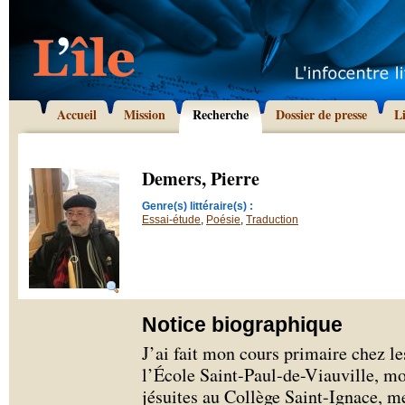
Accueil
Mission
Recherche
Dossier de presse
L
Demers, Pierre
Genre(s) littéraire(s) :
Essai-étude
,
Poésie
,
Traduction
Notice biographique
J’ai fait mon cours primaire chez le
l’École Saint-Paul-de-Viauville, mo
jésuites au Collège Saint-Ignace, me