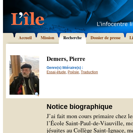
Accueil
Mission
Recherche
Dossier de presse
L
Demers, Pierre
Genre(s) littéraire(s) :
Essai-étude
,
Poésie
,
Traduction
Notice biographique
J’ai fait mon cours primaire chez le
l’École Saint-Paul-de-Viauville, mo
jésuites au Collège Saint-Ignace, me