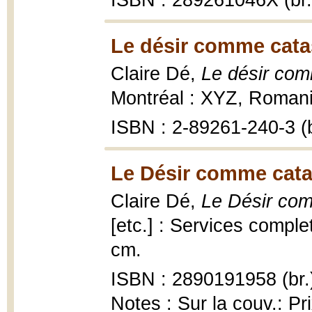
ISBN : 289261046X (br.
Le désir comme catas
Claire Dé,
Le désir com
Montréal : XYZ, Romani
ISBN : 2-89261-240-3 (b
Le Désir comme catas
Claire Dé,
Le Désir com
[etc.] : Services complet
cm.
ISBN : 2890191958 (br.
Notes : Sur la couv.: Pr