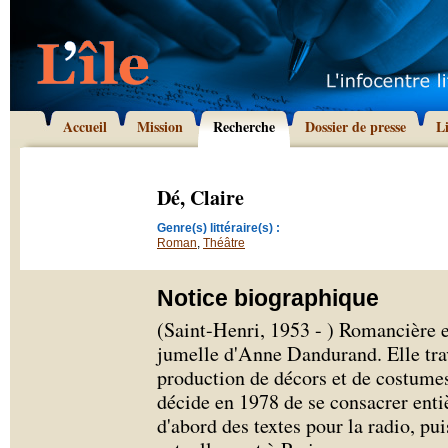
Accueil
Mission
Recherche
Dossier de presse
L
Dé, Claire
Genre(s) littéraire(s) :
Roman
,
Théâtre
Notice biographique
(Saint-Henri, 1953 - ) Romancière et
jumelle d'Anne Dandurand. Elle trav
production de décors et de costumes
décide en 1978 de se consacrer entiè
d'abord des textes pour la radio, pui