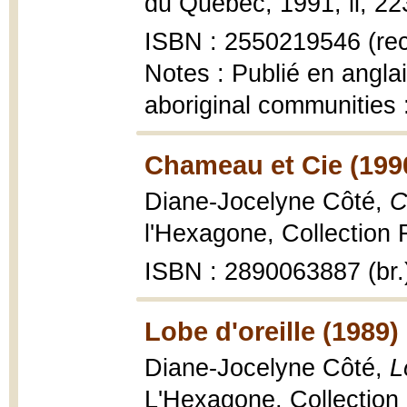
du Québec, 1991, ii, 223 
ISBN : 2550219546 (recti
Notes : Publié en anglai
aboriginal communities 
Chameau et Cie (199
Diane-Jocelyne Côté,
C
l'Hexagone, Collection F
ISBN : 2890063887 (br.
Lobe d'oreille (1989)
Diane-Jocelyne Côté,
L
L'Hexagone, Collection 