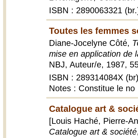
ISBN : 2890063321 (br.
Toutes les femmes so
Diane-Jocelyne Côté,
T
mise en application de 
NBJ, Auteur/e, 1987, 55 p
ISBN : 289314084X (br
Notes : Constitue le no
Catalogue art & soci
[Louis Haché, Pierre-A
Catalogue art & société