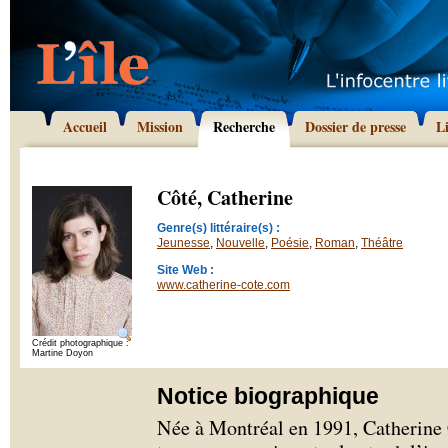
Accueil
Mission
Recherche
Dossier de presse
L
Côté, Catherine
Genre(s) littéraire(s) :
Jeunesse
,
Nouvelle
,
Poésie
,
Roman
,
Théâtre
Site Web :
www.catherine-cote.com
Crédit photographique :
Martine Doyon
Notice biographique
Née à Montréal en 1991, Catherine C