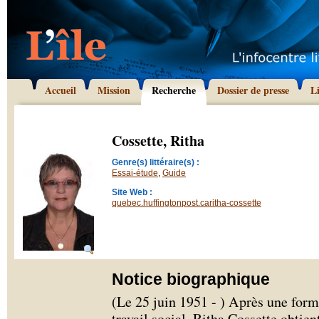
Accueil
Mission
Recherche
Dossier de presse
L
Cossette, Ritha
Genre(s) littéraire(s) :
Essai-étude
,
Guide
Site Web :
quebec.huffingtonpost.caritha-cossette
Notice biographique
(Le 25 juin 1951 - ) Après une form
travail social, Ritha Cossette obtie