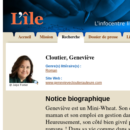
Accueil
Mission
Recherche
Dossier de presse
L
Cloutier, Geneviève
Genre(s) littéraire(s) :
Roman
Site Web :
www.genevievecloutierauteure.com
@ Julye Fortier
Notice biographique
Geneviève est un Mini-Wheat. Son c
maman et son emploi en gestion dan
Heureusement, son côté bien givré p
romans ! Dans sa vie comme dans se