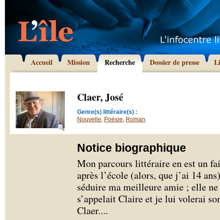
Accueil
Mission
Recherche
Dossier de presse
L
Claer, José
Genre(s) littéraire(s) :
Nouvelle
,
Poésie
,
Roman
Notice biographique
Mon parcours littéraire en est un fa
après l’école (alors, que j’ai 14 an
séduire ma meilleure amie ; elle ne
s’appelait Claire et je lui volerai s
Claer.
...