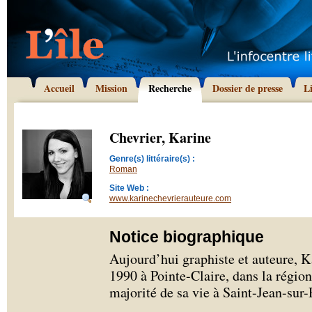
Accueil
Mission
Recherche
Dossier de presse
L
Chevrier, Karine
Genre(s) littéraire(s) :
Roman
Site Web :
www.karinechevrierauteure.com
Notice biographique
Aujourd’hui graphiste et auteure, K
1990 à Pointe-Claire, dans la région
majorité de sa vie à Saint-Jean-sur