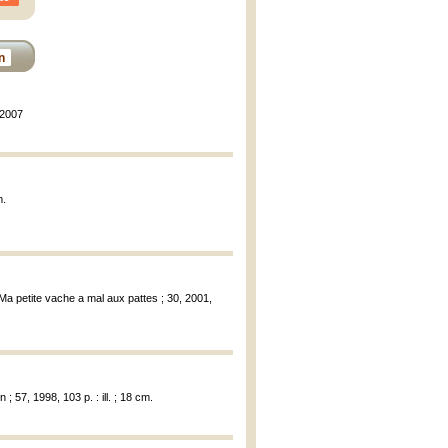
n
 2007
m.
 Ma petite vache a mal aux pattes ; 30, 2001,
 ; 57, 1998, 103 p. : ill. ; 18 cm.