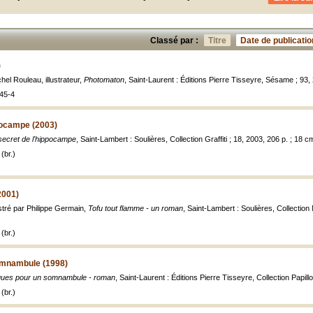
Classé par :
Titre
Date de publicatio
)
el Rouleau, illustrateur,
Photomaton
, Saint-Laurent : Éditions Pierre Tisseyre, Sésame ; 93,
45-4
pocampe (2003)
secret de l'hippocampe
, Saint-Lambert : Soulières, Collection Graffiti ; 18, 2003, 206 p. ; 18 c
(br.)
2001)
stré par Philippe Germain,
Tofu tout flamme - un roman
, Saint-Lambert : Soulières, Collection
(br.)
omnambule (1998)
ues pour un somnambule - roman
, Saint-Laurent : Éditions Pierre Tisseyre, Collection Papillon
(br.)