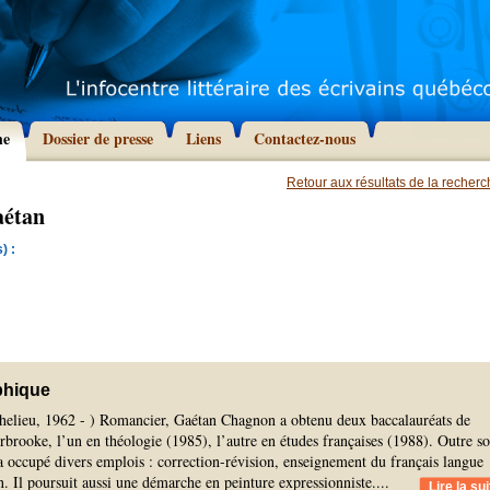
he
Dossier de presse
Liens
Contactez-nous
Retour aux résultats de la recher
aétan
) :
phique
chelieu, 1962 - ) Romancier, Gaétan Chagnon a obtenu deux baccalauréats de
rbrooke, l’un en théologie (1985), l’autre en études françaises (1988). Outre s
l a occupé divers emplois : correction-révision, enseignement du français langue
on. Il poursuit aussi une démarche en peinture expressionniste.
...
Lire la sui