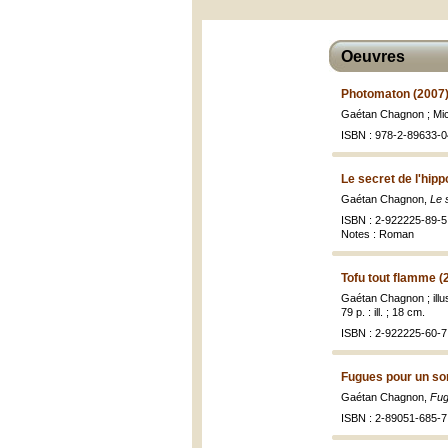
Oeuvres
Photomaton (2007
Gaétan Chagnon ; Mich
ISBN : 978-2-89633-0
Le secret de l'hip
Gaétan Chagnon,
Le 
ISBN : 2-922225-89-5 
Notes : Roman
Tofu tout flamme (
Gaétan Chagnon ; illu
79 p. : ill. ; 18 cm.
ISBN : 2-922225-60-7 
Fugues pour un s
Gaétan Chagnon,
Fug
ISBN : 2-89051-685-7 