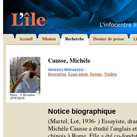
Accueil
Mission
Recherche
Dossier de presse
L
Causse, Michèle
Genre(s) littéraire(s) :
Biographie
,
Essai-étude
,
Roman
,
Théâtre
Photo : © Micheline
LÉVESQUE
Notice biographique
(Martel, Lot, 1936- ) Essayiste, dra
Michèle Causse a étudié l'anglais et 
chinois à Rome. Elle a été co-fonda