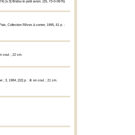
674) [v.3] Bridou le petit avion. (DL 73-0-0676)
Paix, Collection Rêves à conter, 1995, 61 p. :
en coul. ; 22 cm.
 ; 3, 1984, [32] p. : ill. en coul. ; 21 cm.