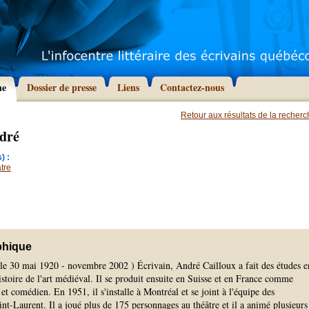
he
Dossier de presse
Liens
Contactez-nous
Retour aux résultats de la recher
ndré
) :
tre
phique
 le 30 mai 1920 - novembre 2002 ) Écrivain, André Cailloux a fait des études e
istoire de l'art médiéval. Il se produit ensuite en Suisse et en France comme
et comédien. En 1951, il s'installe à Montréal et se joint à l'équipe des
-Laurent. Il a joué plus de 175 personnages au théâtre et il a animé plusieurs