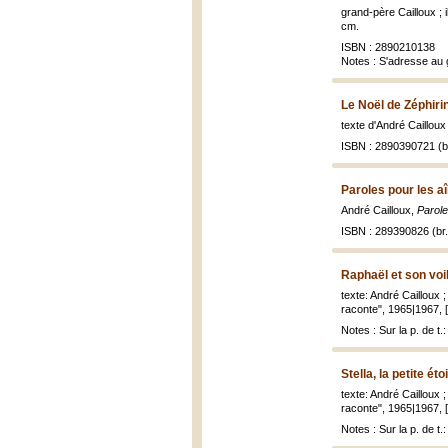
grand-père Cailloux ; 
cm.
ISBN : 2890210138
Notes : S'adresse au 
Le Noël de Zéphiri
texte d'André Cailloux 
ISBN : 2890390721 (br
Paroles pour les a
André Cailloux,
Parole
ISBN : 289390826 (br.
Raphaël et son voi
texte: André Cailloux 
raconte", 1965|1967, [2
Notes : Sur la p. de t
Stella, la petite ét
texte: André Cailloux 
raconte", 1965|1967, [2
Notes : Sur la p. de t