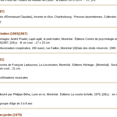
 été créée au Théâtre du Rideau-Vert pour... la saison 1973-1974". - Cf., p.8
987)
sins d'Emmanuel Claudais],
Invente et rêve
, Charlesbourg : Presses laurentiennes, Collection Le
7
t indien (1965|1967)
; images: André Pradel,
Lapin agile, le petit indien
, Montréal : Éditions Centre de psychologie 
|1967, [24] p. : ill. en coul. ; 17 x 23 cm.
.: Association coopérative, 260 ouest, rue Faillon, Montréal 10|Date des droits réservés: 1965
81)
dessins de François Ladouceur,
La Locomotion
, Montréal : Editions Héritage ; [Montréal] : So
. en coul. ; 21 cm.
uv|Notations musicales
illustré par Philippe Béha,
Lune en or
, Montréal : Editions La courte échelle, 1979, [28] p. : en m
groupe d'âge de 3 à 8 ans
n jardin (1979)