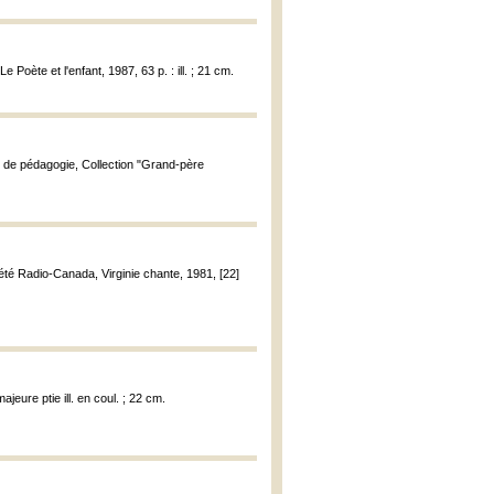
 Poète et l'enfant, 1987, 63 p. : ill. ; 21 cm.
et de pédagogie, Collection "Grand-père
ciété Radio-Canada, Virginie chante, 1981, [22]
ajeure ptie ill. en coul. ; 22 cm.