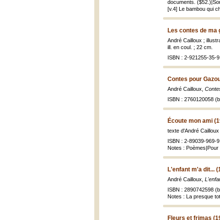
documents. ($52.)|Somma
[v.4] Le bambou qui c
Les contes de ma g
André Cailloux ; illust
ill. en coul. ; 22 cm.
ISBN : 2-921255-35-9 
Contes pour Gazou
André Cailloux,
Conte
ISBN : 2760120058 (br
Écoute mon ami (1
texte d'André Cailloux
ISBN : 2-89039-969-9 
Notes : Poèmes|Pour 
L'enfant m'a dit... 
André Cailloux,
L'enfan
ISBN : 2890742598 (br
Notes : La presque to
Fleurs et frimas (1