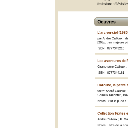
émissions télévisée
Oeuvres
L'arc-en-ciel (1980
par André Cailloux ; 
[20] p. : en majeure pti
ISBN : 0777343215
Les aventures de F
Grand-père Cailloux ; 
ISBN : 0777344181
Caroline, la petite
texte: André Cailloux 
Cailloux raconte", 1965
Notes : Sur la p. de t
Collection Textes 
André Cailloux ; Ill. M
Notes : Titre de la c