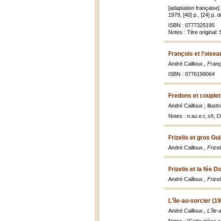
[adaptation française] 
1979, [40] p., [24] p. d
ISBN : 0777325195
Notes : Titre original
François et l'oisea
André Cailloux.,
Franço
ISBN : 0776199064
Fredons et couplet
André Cailloux ; illus
Notes : n.au e.t, s!t,
Frizelis et gros Gu
André Cailloux.,
Frize
Frizelis et la fée 
André Cailloux.,
Frize
L'île-au-sorcier (1
André Cailloux.,
L'île-