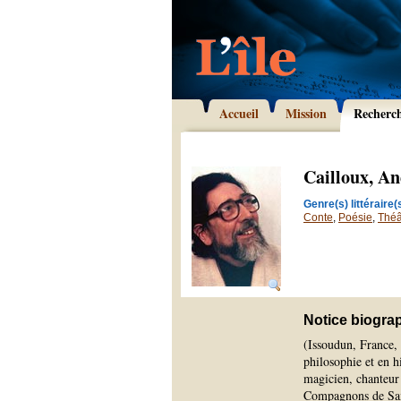
Accueil
Mission
Recherc
Cailloux, A
Genre(s) littéraire(s
Conte
,
Poésie
,
Théâ
Notice biogra
(Issoudun, France,
philosophie et en h
magicien, chanteur 
Compagnons de Saint