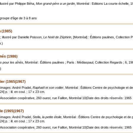
illustré par Philippe Béha,
Mon grand-père a un jardin
, Montréal : Editions La courte échelle, 197
groupe d'âge de 3 à 8 ans
n (1985)
; illustré par Danielle Poisson,
Le Noël de Zéphirin
, [Montréal] : Éditions paulines, Collection Pr
.)
înés (1986)
s pour les aînés
, Montréal : Éditions paulines ; Paris : Médiaspaul, Collection Regards ; 6, 19
)
lier (1965|1967)
; images: André Pradel,
Raphaël et son voilier
, Montréal : Éditions Centre de psychologie et d
4] p. : ill. en coul. ; 17 x 23 cm.
.: Association coopérative, 260 ouest, rue Faillon, Montréal 10|Date des droits réservés: 1965
oile (1965|1967)
; images: André Pradel,
Stella, la petite étoile
, Montréal : Éditions Centre de psychologie et de
4] p. : ill. en coul. ; 17 x 23 cm.
.: Association coopérative, 260 ouest, rue Faillon, Montréal 10|Date des droits réservés: 1965