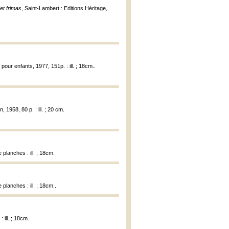
et frimas
, Saint-Lambert : Editions Héritage,
pour enfants, 1977, 151p. : ill. ; 18cm..
 1958, 80 p. : ill. ; 20 cm.
 planches : ill. ; 18cm.
planches : ill. ; 18cm..
ill. ; 18cm..