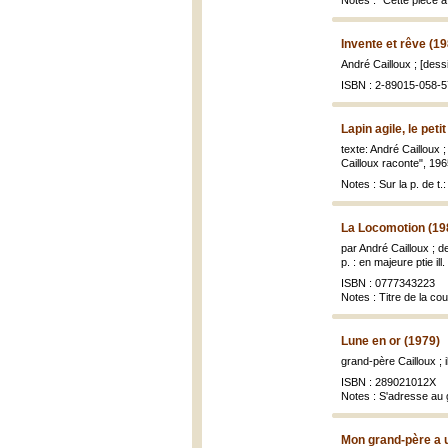
Notes : "Cette pièce a
Invente et rêve (1
André Cailloux ; [des
ISBN : 2-89015-058-5
Lapin agile, le peti
texte: André Cailloux 
Cailloux raconte", 1965
Notes : Sur la p. de t
La Locomotion (19
par André Cailloux ; 
p. : en majeure ptie ill
ISBN : 0777343223
Notes : Titre de la co
Lune en or (1979)
grand-père Cailloux ; 
ISBN : 289021012X
Notes : S'adresse au 
Mon grand-père a u