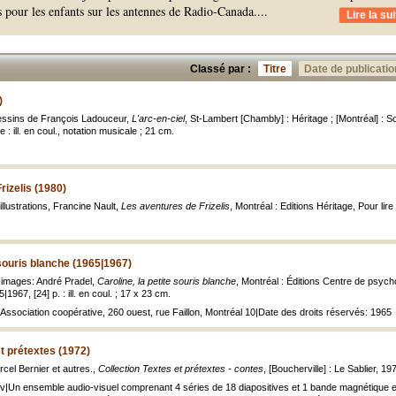
s pour les enfants sur les antennes de Radio-Canada.
...
Lire la sui
Classé par :
Titre
Date de publicatio
)
dessins de François Ladouceur,
L'arc-en-ciel
, St-Lambert [Chambly] : Héritage ; [Montréal] : 
e : ill. en coul., notation musicale ; 21 cm.
rizelis (1980)
illustrations, Francine Nault,
Les aventures de Frizelis
, Montréal : Editions Héritage, Pour lire 
 souris blanche (1965|1967)
; images: André Pradel,
Caroline, la petite souris blanche
, Montréal : Éditions Centre de psych
|1967, [24] p. : ill. en coul. ; 17 x 23 cm.
.: Association coopérative, 260 ouest, rue Faillon, Montréal 10|Date des droits réservés: 1965
et prétextes (1972)
arcel Bernier et autres.,
Collection Textes et prétextes - contes
, [Boucherville] : Le Sablier, 19
ouv|Un ensemble audio-visuel comprenant 4 séries de 18 diapositives et 1 bande magnétique 