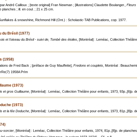
par André Cailloux ; [texte original] Fran Newman ; [illustrations] Claudette Boulanger.,
Fleurs 
e planches ; ill. en coul. ; 21 x 25 cm.
: Sunflakes & snowshine, Richmond Hill (Ont.) : Scholastic-TAB Publications, cop. 1977.
u du Brésil (1977)
is et l'oiseau du Brésil - suivi de, Tombé des étoiles
, [Montréal] : Leméac, Collection Théâtre 
s (1958)
trations de Fred Back ; [préface de Guy Mauffette],
Fredons et couplets
, Montréal : Beauchemin,
 OrRe(7) 1958A PrIm
illaume (1973)
lis et gros Guillaume
, [Montréal] : Leméac, Collection Théâtre pour enfants, 1973, 93p.,[6]p. de
Doduche (1973)
lis et la fée Doduche
, [Montréal] : Leméac, Collection Théâtre pour enfants, 1973, 81p.,[8]p. de 
974)
au-sorcier
, [Montréal] : Leméac, Collection Théâtre pour enfants, 1974, 81p.,[8]p. de planches : 