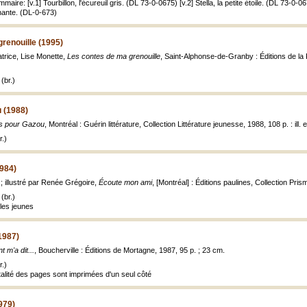
ire: [v.1] Tourbillon, l'écureuil gris. (DL 73-0-0675) [v.2] Stella, la petite étoile. (DL 73-0-0
hante. (DL-0-673)
renouille (1995)
ratrice, Lise Monette,
Les contes de ma grenouille
, Saint-Alphonse-de-Granby : Éditions de la 
(br.)
 (1988)
s pour Gazou
, Montréal : Guérin littérature, Collection Littérature jeunesse, 1988, 108 p. : ill. 
.)
984)
 ; illustré par Renée Grégoire,
Écoute mon ami
, [Montréal] : Éditions paulines, Collection Prisme
(br.)
les jeunes
(1987)
t m'a dit...
, Boucherville : Éditions de Mortagne, 1987, 95 p. ; 23 cm.
.)
talité des pages sont imprimées d'un seul côté
979)