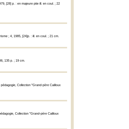
9, [28] p. : en majeure ptie ill. en coul. ; 22
isme ; 4, 1985, [24]p. : ill. en coul. ; 21 cm.
86, 135 p. ; 19 cm.
e pédagogie, Collection "Grand-père Cailloux
 pédagogie, Collection "Grand-père Cailloux