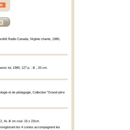
te
n
Société Radio Canada, Virginie chante, 1980,
avec toi, 1980, 127 p. : ill. ; 20 cm.
ologie et de pédagogie, Collection "Grand-père
72, 4v. ill. en coul. 16 x 23cm.
enregistrant les 4 contes accompagnent les