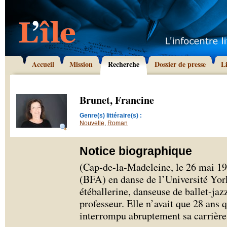
Accueil
Mission
Recherche
Dossier de presse
L
Brunet, Francine
Genre(s) littéraire(s) :
Nouvelle
,
Roman
Notice biographique
(Cap-de-la-Madeleine, le 26 mai 19
(BFA) en danse de l’Université Yor
étéballerine, danseuse de ballet-jazz
professeur. Elle n’avait que 28 ans 
interrompu abruptement sa carrière