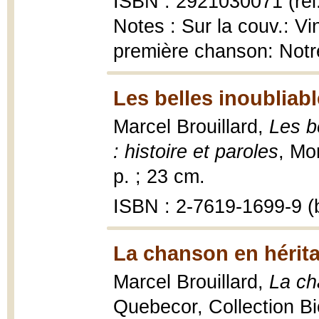
ISBN : 2921030071 (rel
Notes : Sur la couv.: Vi
première chanson: Notr
Les belles inoubliabl
Marcel Brouillard,
Les b
: histoire et paroles
, Mo
p. ; 23 cm.
ISBN : 2-7619-1699-9 (b
La chanson en hérita
Marcel Brouillard,
La ch
Quebecor, Collection Bio