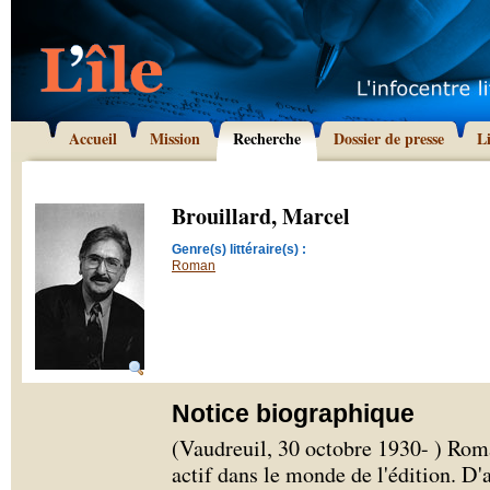
Accueil
Mission
Recherche
Dossier de presse
L
Brouillard, Marcel
Genre(s) littéraire(s) :
Roman
Notice biographique
(Vaudreuil, 30 octobre 1930- ) Roma
actif dans le monde de l'édition. D'