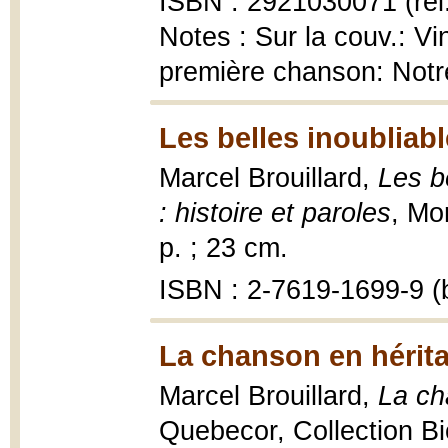
ISBN : 2921030071 (rel
Notes : Sur la couv.: Vi
première chanson: Notr
Les belles inoubliabl
Marcel Brouillard,
Les b
: histoire et paroles
, Mo
p. ; 23 cm.
ISBN : 2-7619-1699-9 (b
La chanson en hérita
Marcel Brouillard,
La ch
Quebecor, Collection Bio