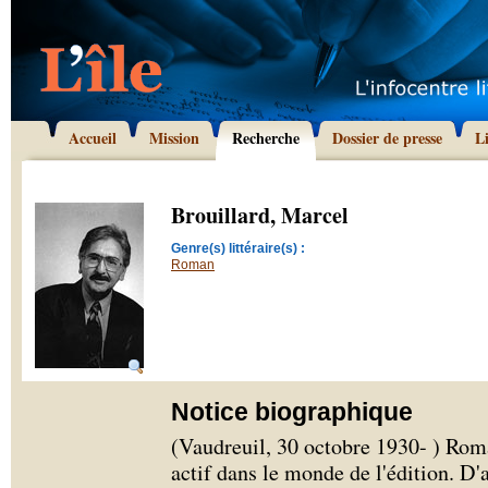
Accueil
Mission
Recherche
Dossier de presse
L
Brouillard, Marcel
Genre(s) littéraire(s) :
Roman
Notice biographique
(Vaudreuil, 30 octobre 1930- ) Roma
actif dans le monde de l'édition. D'