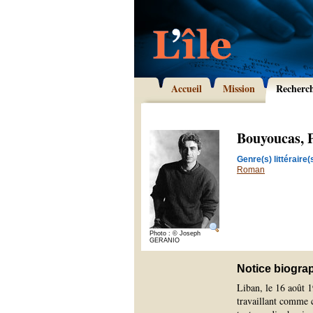
Accueil
Mission
Recherc
Bouyoucas, 
Genre(s) littéraire(s
Roman
Photo : © Joseph
GERANIO
Notice biogra
Liban, le 16 août 
travaillant comme cr