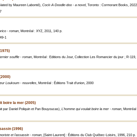
lated by Maureen Labonté),
Cock-A-Doodle-doo - a novel
, Toronto : Cormorant Books, 2022,
7
rico - roman
, Montréal : XYZ, 2011, 140 p.
49-1
(1975)
ernier souffle - roman
, Montréal : Editions du Jour, Collection Les Romancier du jour ; R-119,
(2000)
eur Loukoum - nouvelles
, Montréal : Éditions Trait d'union, 2000
t boire la mer (2005)
t par Daniel Poliquin et Pan Bouyoucas),
L'homme qui voulait boire la mer - roman
, Montréal 
ssassin (1996)
moriste et l'assassin - roman
, [Saint-Laurent] : Éditions du Club Québec-Loisirs, 1996, 210 p.