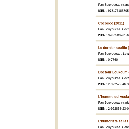
Pan Bouyoucas (trans
ISBN : 978177183705
Cocorico (2011)
Pan Bouyoucas,
Coco
ISBN : 978-2-89261-6
Le dernier souffle 
Pan Bouyoucas.,
Le d
ISBN : 0-7760
Docteur Loukoum 
Pan Bouyoukas,
Doct
ISBN : 2-922572-46-3
L'homme qui voulai
Pan Bouyoucas (tradui
ISBN : 2-922868-23-0
L'humoriste et l'a
Pan Bouyoucas,
L'hu