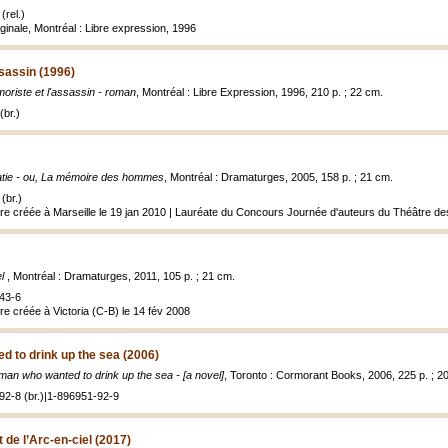
(rel.)
ginale, Montréal : Libre expression, 1996
ssassin (1996)
moriste et l'assassin - roman
, Montréal : Libre Expression, 1996, 210 p. ; 22 cm.
(br.)
tie - ou, La mémoire des hommes
, Montréal : Dramaturges, 2005, 158 p. ; 21 cm.
(br.)
tre créée à Marseille le 19 jan 2010 | Lauréate du Concours Journée d'auteurs du Théâtre d
el
, Montréal : Dramaturges, 2011, 105 p. ; 21 cm.
43-6
re créée à Victoria (C-B) le 14 fév 2008
 to drink up the sea (2006)
man who wanted to drink up the sea - [a novel]
, Toronto : Cormorant Books, 2006, 225 p. ; 2
92-8 (br.)|1-896951-92-9
t de l’Arc-en-ciel (2017)