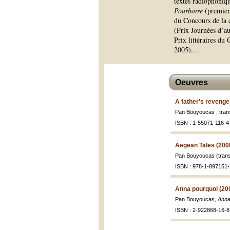
textes radiophoniqu
Pourboire
(premier
du Concours de la 
(Prix Journées d’a
Prix littéraires du
2005).
...
Oeuvres
A father's revenge
Pan Bouyoucas ; tran
ISBN : 1-55071-116-4 
Aegean Tales (200
Pan Bouyoucas (trans
ISBN : 978-1-897151-
Anna pourquoi (20
Pan Bouyoucas,
Anna
ISBN : 2-922868-16-8 