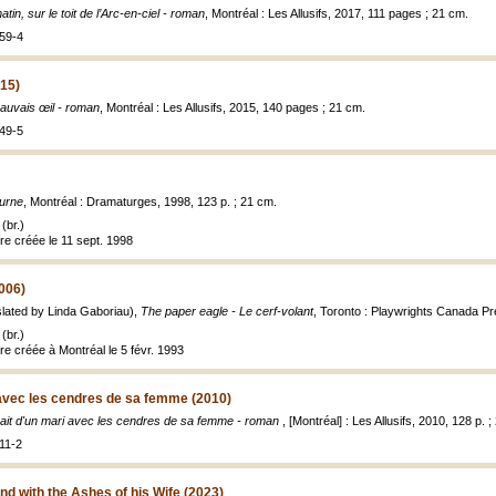
tin, sur le toit de l’Arc-en-ciel - roman
, Montréal : Les Allusifs, 2017, 111 pages ; 21 cm.
59-4
015)
auvais œil - roman
, Montréal : Les Allusifs, 2015, 140 pages ; 21 cm.
49-5
urne
, Montréal : Dramaturges, 1998, 123 p. ; 21 cm.
(br.)
re créée le 11 sept. 1998
006)
lated by Linda Gaboriau),
The paper eagle - Le cerf-volant
, Toronto : Playwrights Canada Pr
(br.)
re créée à Montréal le 5 févr. 1993
 avec les cendres de sa femme (2010)
rait d'un mari avec les cendres de sa femme - roman
, [Montréal] : Les Allusifs, 2010, 128 p. 
11-2
nd with the Ashes of his Wife (2023)