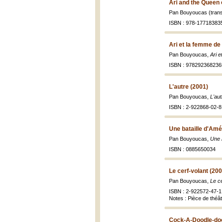
Ari and the Queen 
Pan Bouyoucas (trans
ISBN : 978-17718383
Ari et la femme de 
Pan Bouyoucas,
Ari e
ISBN : 978292368236
L'autre (2001)
Pan Bouyoucas,
L'au
ISBN : 2-922868-02-8 
Une bataille d'Amé
Pan Bouyoucas,
Une 
ISBN : 0885650034
Le cerf-volant (200
Pan Bouyoucas,
Le ce
ISBN : 2-922572-47-1
Notes : Pièce de théâ
Cock-A-Doodle-doo