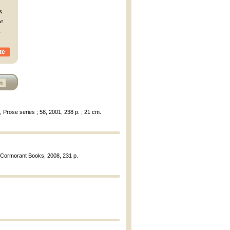
x
e
x
te
n
, Prose series ; 58, 2001, 238 p. ; 21 cm.
: Cormorant Books, 2008, 231 p.