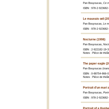
Pan Bouyoucas,
Ce ma
ISBN : 978-2-923682-
Le mauvais œil (2
Pan Bouyoucas,
Le m
ISBN : 978-2-923682-
Nocturne (1998)
Pan Bouyoucas,
Noct
ISBN : 2-922182-19-3 
Notes : Pièce de théât
The paper eagle (2
Pan Bouyoucas (trans
ISBN : 0-88754-866-0 
Notes : Pièce de théât
Portrait d'un mari
Pan Bouyoucas,
Port
ISBN : 978-2-923682-
Portrait of a Husba