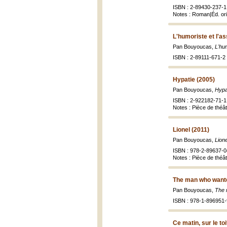
ISBN : 2-89430-237-1 
Notes : Roman|Éd. ori
L'humoriste et l'a
Pan Bouyoucas,
L'hu
ISBN : 2-89111-671-2 
Hypatie (2005)
Pan Bouyoucas,
Hypa
ISBN : 2-922182-71-1 
Notes : Pièce de théâ
Lionel (2011)
Pan Bouyoucas,
Lion
ISBN : 978-2-89637-0
Notes : Pièce de théât
The man who wanted
Pan Bouyoucas,
The 
ISBN : 978-1-896951-
Ce matin, sur le toi