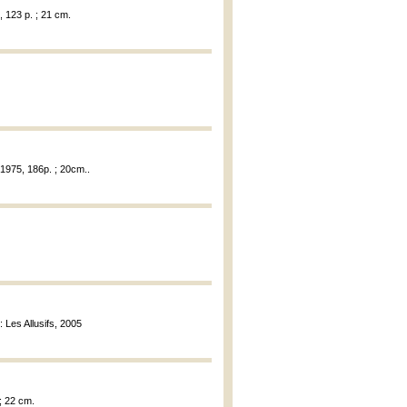
 123 p. ; 21 cm.
 1975, 186p. ; 20cm..
: Les Allusifs, 2005
 ; 22 cm.