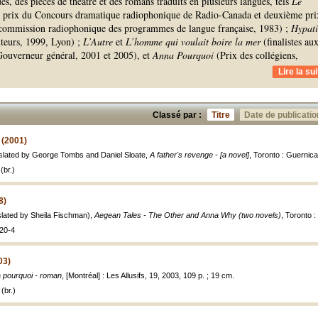
es, des pièces de théâtre et des romans traduits en plusieurs langues, tels
Le
 prix du Concours dramatique radiophonique de Radio-Canada et deuxième pri
commission radiophonique des programmes de langue française, 1983) ;
Hypati
uteurs, 1999, Lyon) ;
L’Autre
et
L’homme qui voulait boire la mer
(finalistes au
 Gouverneur général, 2001 et 2005), et
Anna Pourquoi
(Prix des collégiens,
Lire la sui
Classé par :
Titre
Date de publicatio
 (2001)
slated by George Tombs and Daniel Sloate,
A father's revenge - [a novel]
, Toronto : Guernica
(br.)
8)
lated by Sheila Fischman),
Aegean Tales - The Other and Anna Why (two novels)
, Toronto 
20-4
03)
 pourquoi - roman
, [Montréal] : Les Allusifs, 19, 2003, 109 p. ; 19 cm.
(br.)