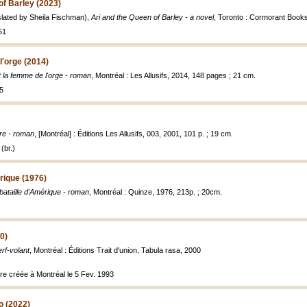
of Barley (2023)
lated by Sheila Fischman),
Ari and the Queen of Barley - a novel
, Toronto : Cormorant Books
51
l'orge (2014)
t la femme de l'orge - roman
, Montréal : Les Allusifs, 2014, 148 pages ; 21 cm.
5
tre - roman
, [Montréal] : Éditions Les Allusifs, 003, 2001, 101 p. ; 19 cm.
(br.)
rique (1976)
bataille d'Amérique - roman
, Montréal : Quinze, 1976, 213p. ; 20cm.
0)
rf-volant
, Montréal : Éditions Trait d'union, Tabula rasa, 2000
tre créée à Montréal le 5 Fev. 1993
 (2022)