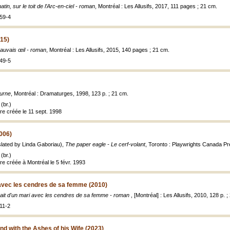
tin, sur le toit de l’Arc-en-ciel - roman
, Montréal : Les Allusifs, 2017, 111 pages ; 21 cm.
59-4
015)
auvais œil - roman
, Montréal : Les Allusifs, 2015, 140 pages ; 21 cm.
49-5
urne
, Montréal : Dramaturges, 1998, 123 p. ; 21 cm.
(br.)
re créée le 11 sept. 1998
006)
lated by Linda Gaboriau),
The paper eagle - Le cerf-volant
, Toronto : Playwrights Canada Pr
(br.)
re créée à Montréal le 5 févr. 1993
 avec les cendres de sa femme (2010)
rait d'un mari avec les cendres de sa femme - roman
, [Montréal] : Les Allusifs, 2010, 128 p. 
11-2
nd with the Ashes of his Wife (2023)