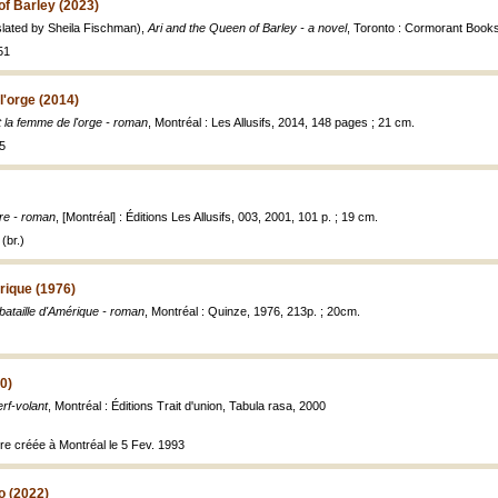
of Barley (2023)
lated by Sheila Fischman),
Ari and the Queen of Barley - a novel
, Toronto : Cormorant Books
51
l'orge (2014)
t la femme de l'orge - roman
, Montréal : Les Allusifs, 2014, 148 pages ; 21 cm.
5
tre - roman
, [Montréal] : Éditions Les Allusifs, 003, 2001, 101 p. ; 19 cm.
(br.)
rique (1976)
bataille d'Amérique - roman
, Montréal : Quinze, 1976, 213p. ; 20cm.
0)
rf-volant
, Montréal : Éditions Trait d'union, Tabula rasa, 2000
tre créée à Montréal le 5 Fev. 1993
 (2022)