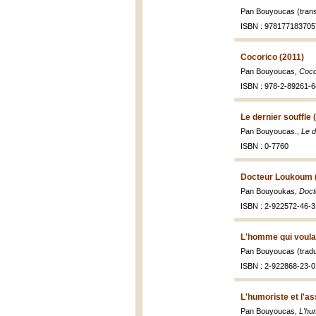
Pan Bouyoucas (trans
ISBN : 978177183705
Cocorico (2011)
Pan Bouyoucas,
Coco
ISBN : 978-2-89261-6
Le dernier souffle 
Pan Bouyoucas.,
Le d
ISBN : 0-7760
Docteur Loukoum 
Pan Bouyoukas,
Doct
ISBN : 2-922572-46-3
L'homme qui voulai
Pan Bouyoucas (tradui
ISBN : 2-922868-23-0
L'humoriste et l'a
Pan Bouyoucas,
L'hu