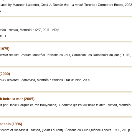
lated by Maureen Labonté),
Cock-A-Doodle-doo - a novel
, Toronto : Cormorant Books, 2022,
7
rico - roman
, Montréal : XYZ, 2011, 140 p.
49-1
(1975)
ernier souffle - roman
, Montréal : Editions du Jour, Collection Les Romancier du jour ; R-119,
(2000)
eur Loukoum - nouvelles
, Montréal : Éditions Trait d'union, 2000
t boire la mer (2005)
t par Daniel Poliquin et Pan Bouyoucas),
L'homme qui voulait boire la mer - roman
, Montréal 
ssassin (1996)
moriste et l'assassin - roman
, [Saint-Laurent] : Éditions du Club Québec-Loisirs, 1996, 210 p.