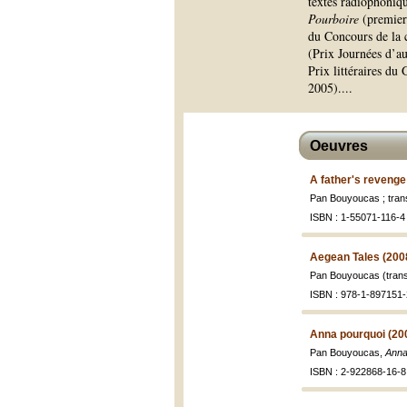
textes radiophoniqu
Pourboire
(premier
du Concours de la 
(Prix Journées d’a
Prix littéraires du
2005).
...
Oeuvres
A father's revenge
Pan Bouyoucas ; tran
ISBN : 1-55071-116-4 
Aegean Tales (200
Pan Bouyoucas (trans
ISBN : 978-1-897151-
Anna pourquoi (20
Pan Bouyoucas,
Anna
ISBN : 2-922868-16-8 