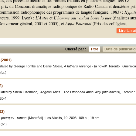
es, des pièces de théâtre et des romans traduits en plusieurs langues, tels
Le
 prix du Concours dramatique radiophonique de Radio-Canada et deuxième pri
commission radiophonique des programmes de langue française, 1983) ;
Hypati
uteurs, 1999, Lyon) ;
L’Autre
et
L’homme qui voulait boire la mer
(finalistes au
 Gouverneur général, 2001 et 2005), et
Anna Pourquoi
(Prix des collégiens,
Lire la sui
Classé par :
Titre
Date de publicatio
 (2001)
slated by George Tombs and Daniel Sloate,
A father's revenge - [a novel]
, Toronto : Guernica
(br.)
8)
lated by Sheila Fischman),
Aegean Tales - The Other and Anna Why (two novels)
, Toronto 
20-4
03)
 pourquoi - roman
, [Montréal] : Les Allusifs, 19, 2003, 109 p. ; 19 cm.
(br.)