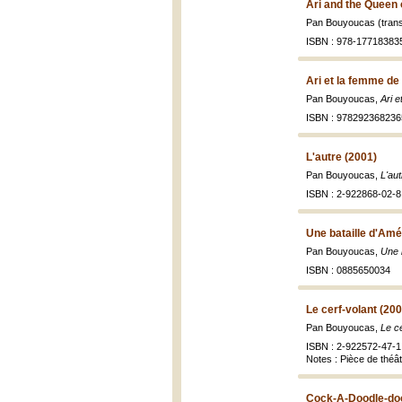
Ari and the Queen 
Pan Bouyoucas (trans
ISBN : 978-17718383
Ari et la femme de 
Pan Bouyoucas,
Ari e
ISBN : 978292368236
L'autre (2001)
Pan Bouyoucas,
L'au
ISBN : 2-922868-02-8 
Une bataille d'Amé
Pan Bouyoucas,
Une 
ISBN : 0885650034
Le cerf-volant (200
Pan Bouyoucas,
Le ce
ISBN : 2-922572-47-1
Notes : Pièce de théâ
Cock-A-Doodle-doo