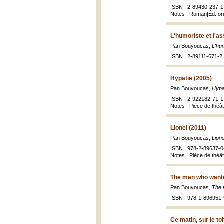
ISBN : 2-89430-237-1 
Notes : Roman|Éd. ori
L'humoriste et l'a
Pan Bouyoucas,
L'hu
ISBN : 2-89111-671-2 
Hypatie (2005)
Pan Bouyoucas,
Hypa
ISBN : 2-922182-71-1 
Notes : Pièce de théâ
Lionel (2011)
Pan Bouyoucas,
Lion
ISBN : 978-2-89637-0
Notes : Pièce de théât
The man who wanted
Pan Bouyoucas,
The 
ISBN : 978-1-896951-
Ce matin, sur le toi