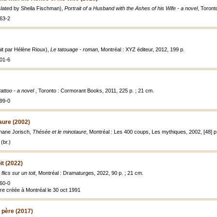
lated by Sheila Fischman),
Portrait of a Husband with the Ashes of his Wife - a novel
, Toront
63-2
it par Hélène Rioux),
Le tatouage - roman
, Montréal : XYZ éditeur, 2012, 199 p.
01-6
tattoo - a novel
, Toronto : Cormorant Books, 2011, 225 p. ; 21 cm.
99-0
aure (2002)
hane Jorisch,
Thésée et le minotaure
, Montréal : Les 400 coups, Les mythiques, 2002, [48] p. :
(br.)
oit (2022)
 flics sur un toit
, Montréal : Dramaturges, 2022, 90 p. ; 21 cm.
60-0
tre créée à Montréal le 30 oct 1991
 père (2017)