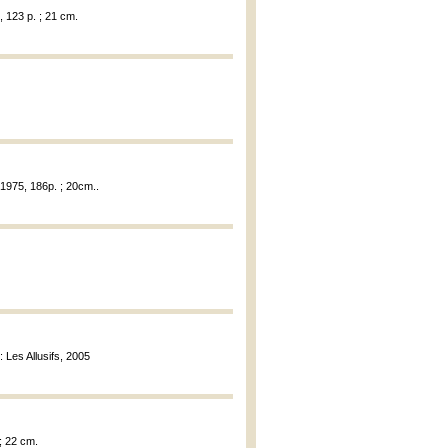
 123 p. ; 21 cm.
 1975, 186p. ; 20cm..
: Les Allusifs, 2005
 ; 22 cm.