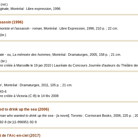
(rel.)
ginale, Montréal : Libre expression, 1996
ssassin (1996)
moriste et l'assassin - roman
, Montréal : Libre Expression, 1996, 210 p. ; 22 cm.
(br.)
tie - ou, La mémoire des hommes
, Montréal : Dramaturges, 2005, 158 p. ; 21 cm.
(br.)
tre créée à Marseille le 19 jan 2010 | Lauréate du Concours Journée d'auteurs du Théâtre d
el
, Montréal : Dramaturges, 2011, 105 p. ; 21 cm.
43-6
re créée à Victoria (C-B) le 14 fév 2008
 to drink up the sea (2006)
man who wanted to drink up the sea - [a novel]
, Toronto : Cormorant Books, 2006, 225 p. ; 2
92-8 (br.)|1-896951-92-9
t de l’Arc-en-ciel (2017)