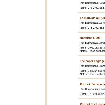
Pan Bouyoucas,
Ce ma
ISBN : 978-2-923682-
Le mauvais œil (2
Pan Bouyoucas,
Le m
ISBN : 978-2-923682-
Nocturne (1998)
Pan Bouyoucas,
Noct
ISBN : 2-922182-19-3 
Notes : Pièce de théât
The paper eagle (2
Pan Bouyoucas (trans
ISBN : 0-88754-866-0 
Notes : Pièce de théât
Portrait d'un mari
Pan Bouyoucas,
Port
ISBN : 978-2-923682-
Portrait of a Husba