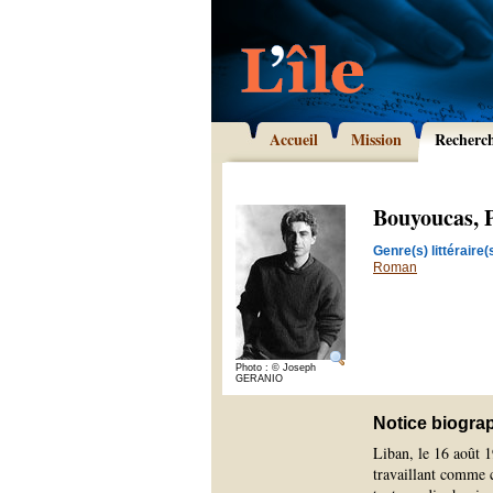
Accueil
Mission
Recherc
Bouyoucas, 
Genre(s) littéraire(s
Roman
Photo : © Joseph
GERANIO
Notice biogra
Liban, le 16 août 
travaillant comme cr