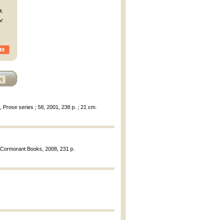
x
e
x
te
n
, Prose series ; 58, 2001, 238 p. ; 21 cm.
: Cormorant Books, 2008, 231 p.