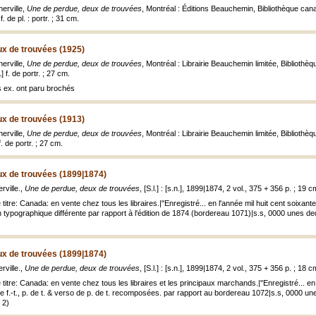
erville,
Une de perdue, deux de trouvées
, Montréal : Éditions Beauchemin, Bibliothèque cana
. de pl. : portr. ; 31 cm.
ux de trouvées (1925)
erville,
Une de perdue, deux de trouvées
, Montréal : Librairie Beauchemin limitée, Bibliothè
] f. de portr. ; 27 cm.
s ex. ont paru brochés
ux de trouvées (1913)
erville,
Une de perdue, deux de trouvées
, Montréal : Librairie Beauchemin limitée, Bibliothè
. de portr. ; 27 cm.
ux de trouvées (1899|1874)
ville.,
Une de perdue, deux de trouvées
, [S.l.] : [s.n.], 1899|1874, 2 vol., 375 + 356 p. ; 19 c
 titre: Canada: en vente chez tous les libraires.|"Enregistré... en l'année mil huit cent soixan
typographique différente par rapport à l'édition de 1874 (bordereau 1071)|s.s, 0000 unes dedu
ux de trouvées (1899|1874)
ville.,
Une de perdue, deux de trouvées
, [S.l.] : [s.n.], 1899|1874, 2 vol., 375 + 356 p. ; 18 c
 titre: Canada: en vente chez tous les libraires et les principaux marchands.|"Enregistré... en
 f.-t., p. de t. & verso de p. de t. recomposées. par rapport au bordereau 1072|s.s, 0000 unes
 2)