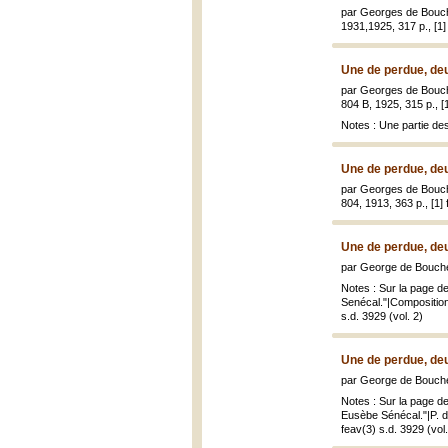
par Georges de Bouch
1931,1925, 317 p., [1] f
Une de perdue, de
par Georges de Bouch
804 B, 1925, 315 p., [1
Notes : Une partie de
Une de perdue, de
par Georges de Bouch
804, 1913, 363 p., [1] f
Une de perdue, de
par George de Boucher
Notes : Sur la page de
Senécal."|Composition 
s.d. 3929 (vol. 2)
Une de perdue, de
par George de Boucher
Notes : Sur la page de
Eusèbe Sénécal."|P. de
feav(3) s.d. 3929 (vol.