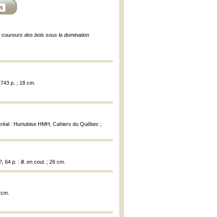
n
s coureurs des bois sous la domination
 743 p. ; 18 cm.
tréal : Hurtubise HMH, Cahiers du Québec ;
, 64 p. : ill. en coul. ; 26 cm.
 cm.