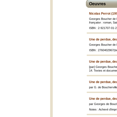
Oeuvres
Nicolas Perrot (19
Georges Boucher de Bo
française : roman
, Sa
ISBN : 2-921707-01-2 
Une de perdue, de
Georges Boucher de B
ISBN : 2760402967(br
Une de perdue, de
[par] Georges Boucher
14. Textes et documen
Une de perdue, de
par G. de Boucherville 
Une de perdue, de
par Georges de Bouch
Notes : Achevé d'impri