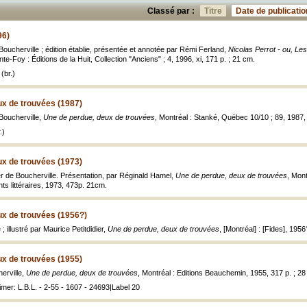
Classé par :
Titre
Date de publicatio
96)
ucherville ; édition établie, présentée et annotée par Rémi Ferland,
Nicolas Perrot - ou, Le
inte-Foy : Éditions de la Huit, Collection "Anciens" ; 4, 1996, xi, 171 p. ; 21 cm.
(br.)
ux de trouvées (1987)
oucherville,
Une de perdue, deux de trouvées
, Montréal : Stanké, Québec 10/10 ; 89, 1987,
.)
ux de trouvées (1973)
 de Boucherville. Présentation, par Réginald Hamel,
Une de perdue, deux de trouvées
, Mon
ts littéraires, 1973, 473p. 21cm.
ux de trouvées (1956?)
; illustré par Maurice Petitdidier,
Une de perdue, deux de trouvées
, [Montréal] : [Fides], 1956?
ux de trouvées (1955)
erville,
Une de perdue, deux de trouvées
, Montréal : Editions Beauchemin, 1955, 317 p. ; 28
mer: L.B.L. - 2-55 - 1607 - 24693|Label 20