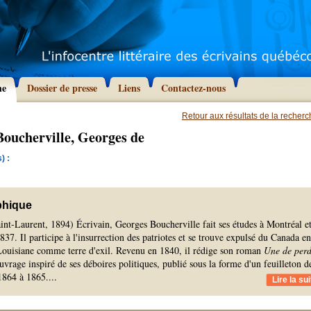
he
Dossier de presse
Liens
Contactez-nous
Retour aux résultats de la recher
oucherville, Georges de
) :
phique
int-Laurent, 1894) Écrivain, Georges Boucherville fait ses études à Montréal e
837. Il participe à l'insurrection des patriotes et se trouve expulsé du Canada en
a Louisiane comme terre d'exil. Revenu en 1840, il rédige son roman
Une de perd
ouvrage inspiré de ses déboires politiques, publié sous la forme d'un feuilleton d
1864 à 1865.
...
Lire la sui