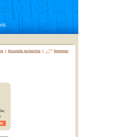
che
|
Nouvelle recherche
|
Imprimer
t
ue,
e
te