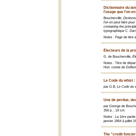
Dictionnaire du la
l'usage que l'on e
Boucherville,
Dictionn
l'on en peut faire pou
containing the princip
typographique C. Darve
Notes : Page de titre a
Électeurs de la pr
G. de Boucherville,
Él
Notes : Titre de dépa
Hon. comte de Dofferi
Le Code du whist :
par G.B,
Le Code du w
Une de perdue, de
par George de Boucherv
356 p. ; 19 cm.
Notes : La 1ère partie
janvier 1864 à juillet
The "credit foncier