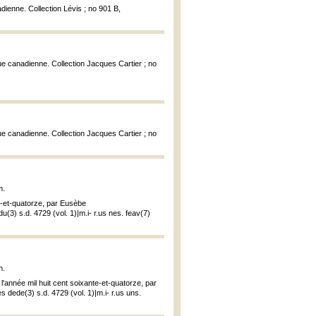
dienne. Collection Lévis ; no 901 B,
que canadienne. Collection Jacques Cartier ; no
que canadienne. Collection Jacques Cartier ; no
m.
te-et-quatorze, par Eusèbe
(3) s.d. 4729 (vol. 1)|m.i- r.us nes. feav(7)
m.
 l'année mil huit cent soixante-et-quatorze, par
 dede(3) s.d. 4729 (vol. 1)|m.i- r.us uns.