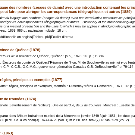
ngage des nombres (cesges de damis) avec une introduction contenant les prin
n peut faire pour abréger les correspondances télégraphiques et autres (1889)
aire du langage des nombres (cesges de damis) avec une introduction contenant les principe
r abréger les correspondances télégraphiques et autres - Dictionary of the numerical languag
les of a method of reduction and the uses to which it may be applied in abridging telegraphic
au, 1889, 988 p., pagination multiple ; 18 cm.
dditionnelle en anglais|Tableau plié|Feuillet d'errata
ovince de Québec (1878)
ecteurs de la province de Québec
, Québec : [s.n.], 1878, 116 p. ; 15 cm.
rt: Électeurs du comté de Québec|"Réponse de l'Hon. M. de Boucherville au mémoire du lieut
n, C.P., C.C.B., G.C.M.G., gouverneur-général du Canada / G.B. DeBoucherville." p. 79-114
 règles, principes et exemples (1877)
hist : règles, principes et exemples
, Montréal : Duvernay frères & Dansereau, 1877, 118 p. 
ux de trouvées (1874)
ille ; [avertissement de l'éditeur].,
Une de perdue, deux de trouvées
, Montréal : Eusèbe Sen
 parut dans l'Album littéraire et musical de la Minerve de janvier 1849 à juin 1851 ; les deux
 1865.|n.re 00o- a-es dedu(3) 1874A 4729 (vol. 1)|m.le.r.n- nes. feav(7) 1874a 3929 (vol. 2)
" (1863)