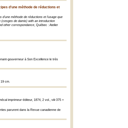
cipes d'une méthode de réductions et
s d'une méthode de réductions et l'usage que
e (cesges de damis) with an introduction
 and other correspondance
, Québec : Atelier
enant-gouverneur à Son Excellence le très
; 19 cm.
écal imprimeur-éditeur, 1874, 2 vol., viii-375 +
 parties parurent dans la Revue canadienne de