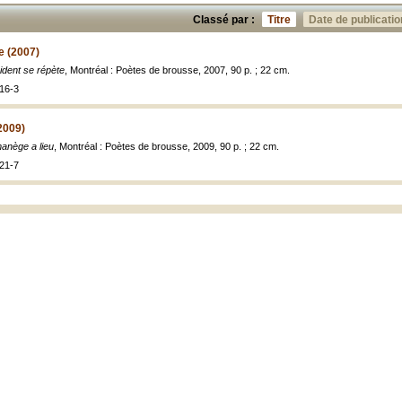
Classé par :
Titre
Date de publicatio
e (2007)
cident se répète
, Montréal : Poètes de brousse, 2007, 90 p. ; 22 cm.
16-3
2009)
anège a lieu
, Montréal : Poètes de brousse, 2009, 90 p. ; 22 cm.
21-7