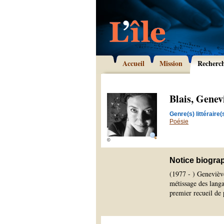
Accueil
Mission
Recherc
Blais, Genev
Genre(s) littéraire(s
Poésie
©
Notice biogra
(1977 - ) Geneviève
métissage des langa
premier recueil de