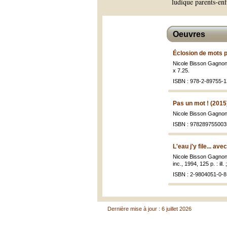
ludique parents-enf
Oeuvres
Éclosion de mots p
Nicole Bisson Gagno
x 7.25.
ISBN : 978-2-89755-1
Pas un mot ! (2015
Nicole Bisson Gagno
ISBN : 978289755003
L'eau j'y file... ave
Nicole Bisson Gagno
inc., 1994, 125 p. : ill.
ISBN : 2-9804051-0-8
Dernière mise à jour : 6 juillet 2026