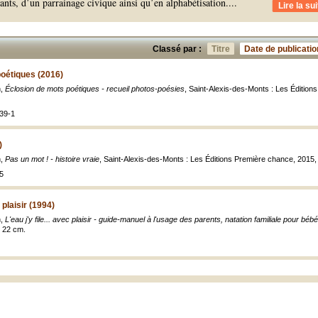
ants, d’un parrainage civique ainsi qu’en alphabétisation.
...
Lire la sui
Classé par :
Titre
Date de publicatio
oétiques (2016)
n,
Éclosion de mots poétiques - recueil photos-poésies
, Saint-Alexis-des-Monts : Les Éditio
39-1
)
n,
Pas un mot ! - histoire vraie
, Saint-Alexis-des-Monts : Les Éditions Première chance, 2015, 1
5
c plaisir (1994)
n,
L'eau j'y file... avec plaisir - guide-manuel à l'usage des parents, natation familiale pour béb
 ; 22 cm.