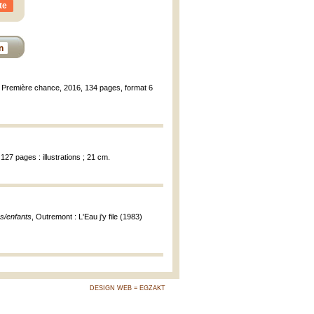
te
n
ns Première chance, 2016, 134 pages, format 6
27 pages : illustrations ; 21 cm.
és/enfants
, Outremont : L'Eau j'y file (1983)
DESIGN WEB = EGZAKT