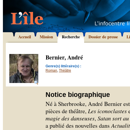
Accueil
Mission
Recherche
Dossier de presse
L
Bernier, André
Genre(s) littéraire(s) :
Roman
,
Théâtre
Notice biographique
Né à Sherbrooke, André Bernier est 
pièces de théâtre,
Les iconoclastes
magie des danseuses
,
Satan sort au
a publié des nouvelles dans
Actuali