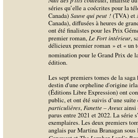
Nuit des p'tits couteaux
, finaliste 
séries qu’elle a coécrites pour la té
Canada)
Sauve qui peut !
(TVA) et
Canada), diffusées à heures de grand
ont été finalistes pour les Prix Gém
premier roman,
Le Fort intérieur
, 
délicieux premier roman » et « un t
nomination pour le Grand Prix de la
édition.
Les sept premiers tomes de la saga
destin d'une orpheline d'origine ir
(Éditions Libre Expression) ont con
public, et ont été suivis d’une suite 
particulières
,
Fanette – Aveux
ainsi
parus entre 2021 et 2022. La série 
exemplaires. Les deux premiers tome
anglais par Martina Branagan sous l
Conquest
et
The Lumber Lord’s Rev