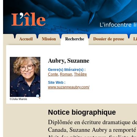
Accueil
Mission
Recherche
Dossier de presse
L
Aubry, Suzanne
Genre(s) littéraire(s) :
Conte
,
Roman
,
Théâtre
Site Web :
www.suzanneaubry.com/
©Julia Marois
Notice biographique
Diplômée en écriture dramatique de 
Canada, Suzanne Aubry a remporté 