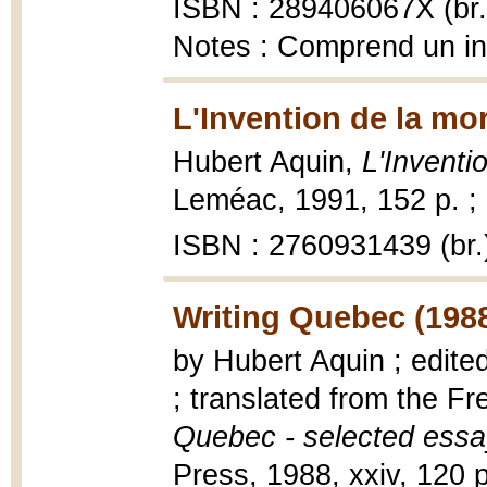
ISBN : 289406067X (br.
Notes : Comprend un i
L'Invention de la mor
Hubert Aquin,
L'Inventi
Leméac, 1991, 152 p. ;
ISBN : 2760931439 (br.
Writing Quebec (198
by Hubert Aquin ; edite
; translated from the Fre
Quebec - selected ess
Press, 1988, xxiv, 120 p