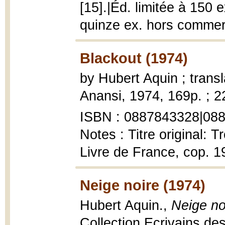
[15].|Éd. limitée à 150 e
quinze ex. hors comme
Blackout (1974)
by Hubert Aquin ; trans
Anansi, 1974, 169p. ; 
ISBN : 0887843328|08
Notes : Titre original: 
Livre de France, cop. 1
Neige noire (1974)
Hubert Aquin.,
Neige no
Collection Ecrivains de