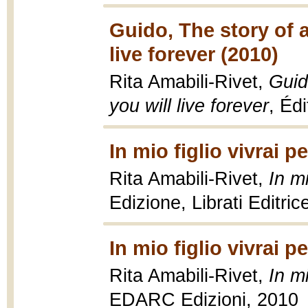
Guido, The story of 
live forever (2010)
Rita Amabili-Rivet,
Guid
you will live forever
, Éd
In mio figlio vivrai 
Rita Amabili-Rivet,
In m
Edizione, Librati Editric
In mio figlio vivrai 
Rita Amabili-Rivet,
In m
EDARC Edizioni, 2010