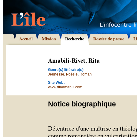
Accueil
Mission
Recherche
Dossier de presse
L
Amabili-Rivet, Rita
Genre(s) littéraire(s) :
Jeunesse
,
Poésie
,
Roman
Site Web :
www.ritaamabili.com
Notice biographique
Détentrice d'une maîtrise en théolog
comme romancière en vulgarisation