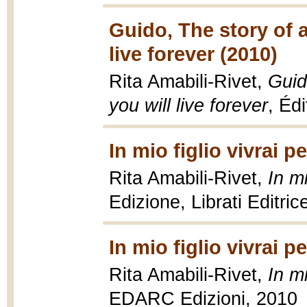
Guido, The story of 
live forever (2010)
Rita Amabili-Rivet,
Guid
you will live forever
, Éd
In mio figlio vivrai 
Rita Amabili-Rivet,
In m
Edizione, Librati Editric
In mio figlio vivrai 
Rita Amabili-Rivet,
In m
EDARC Edizioni, 2010