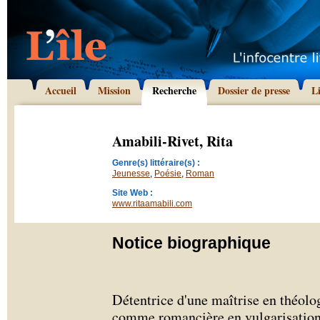
Accueil
Mission
Recherche
Dossier de presse
L
Amabili-Rivet, Rita
Genre(s) littéraire(s) :
Jeunesse
,
Poésie
,
Roman
Site Web :
www.ritaamabili.com
Notice biographique
Détentrice d'une maîtrise en théolog
comme romancière en vulgarisation