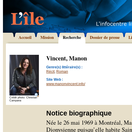
Accueil
Mission
Recherche
Dossier de presse
L
Vincent, Manon
Genre(s) littéraire(s) :
Récit
,
Roman
Site Web :
www.manonvincent.info/
Crédit photo: Christian
Campana
Notice biographique
Née le 26 mai 1969 à Montréal, Ma
Dionysienne puisqu’elle habite Sai