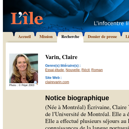
Accueil
Mission
Recherche
Dossier de presse
L
Varin, Claire
Genre(s) littéraire(s) :
Essai-étude
,
Nouvelle
,
Récit
,
Roman
Site Web :
clairevarin.com
Photo : © Pépé 2003
Notice biographique
(Née à Montréal) Écrivaine, Claire V
de l'Université de Montréal. Elle a
Elle a effectué plusieurs séjours au 
connaissances de la langue portugai