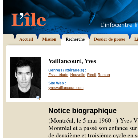
Accueil
Mission
Recherche
Dossier de presse
L
Vaillancourt, Yves
Genre(s) littéraire(s) :
Essai-étude
,
Nouvelle
,
Récit
,
Roman
Site Web :
yvesvaillancourt.com
Notice biographique
(Montréal, le 5 mai 1960 - ) Yves V
Montréal et a passé son enfance sur 
de deuxième et troisième cycle en s