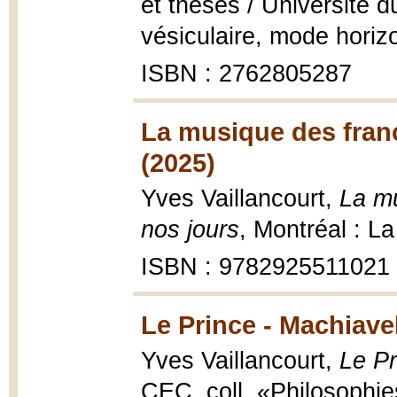
et thèses / Université 
vésiculaire, mode horiz
ISBN : 2762805287
La musique des fran
(2025)
Yves Vaillancourt,
La m
nos jours
, Montréal : L
ISBN : 9782925511021
Le Prince - Machiave
Yves Vaillancourt,
Le Pr
CEC, coll. «Philosophie