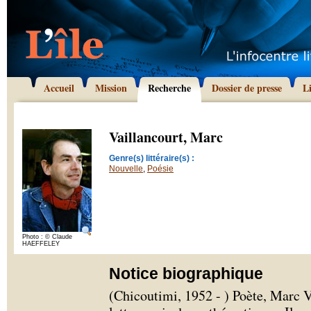
Accueil
Mission
Recherche
Dossier de presse
L
Vaillancourt, Marc
Genre(s) littéraire(s) :
Nouvelle
,
Poésie
Photo : © Claude
HAEFFELEY
Notice biographique
(Chicoutimi, 1952 - ) Poète, Marc V