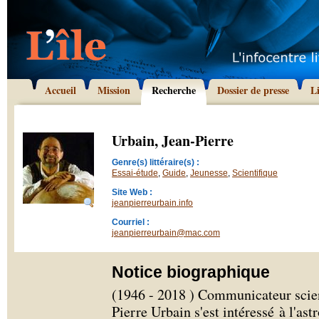
Accueil
Mission
Recherche
Dossier de presse
L
Urbain, Jean-Pierre
Genre(s) littéraire(s) :
Essai-étude
,
Guide
,
Jeunesse
,
Scientifique
Site Web :
jeanpierreurbain.info
Courriel :
jeanpierreurbain@mac.com
Notice biographique
(1946 - 2018 ) Communicateur scient
Pierre Urbain s'est intéressé à l'ast