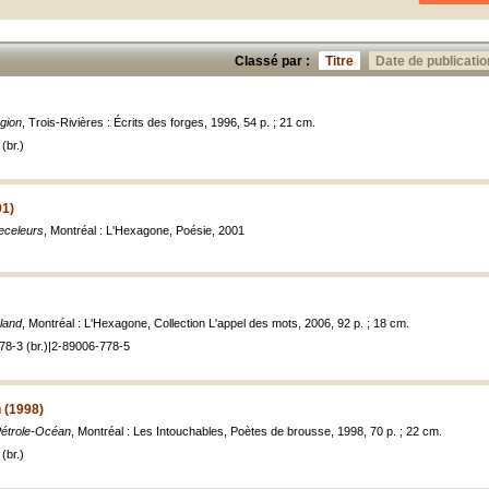
Classé par :
Titre
Date de publicatio
gion
, Trois-Rivières : Écrits des forges, 1996, 54 p. ; 21 cm.
(br.)
01)
eceleurs
, Montréal : L'Hexagone, Poésie, 2001
land
, Montréal : L'Hexagone, Collection L'appel des mots, 2006, 92 p. ; 18 cm.
78-3 (br.)|2-89006-778-5
 (1998)
étrole-Océan
, Montréal : Les Intouchables, Poètes de brousse, 1998, 70 p. ; 22 cm.
(br.)