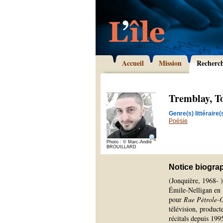
Accueil
Mission
Recherc
Tremblay, T
Genre(s) littéraire(s
Poésie
Photo : © Marc-André
BROUILLARD
Notice biogra
(Jonquière, 1968- )
Émile-Nelligan en 
pour
Rue Pétrole-
télévision, product
récitals depuis 199