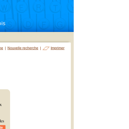
che
|
Nouvelle recherche
|
Imprimer
ix
des
te