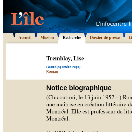
Accueil
Mission
Recherche
Dossier de presse
L
Tremblay, Lise
Genre(s) littéraire(s) :
Roman
Notice biographique
(Chicoutimi, le 13 juin 1957 - ) Ro
une maîtrise en création littéraire 
Montréal. Elle est professeur de li
Montréal.