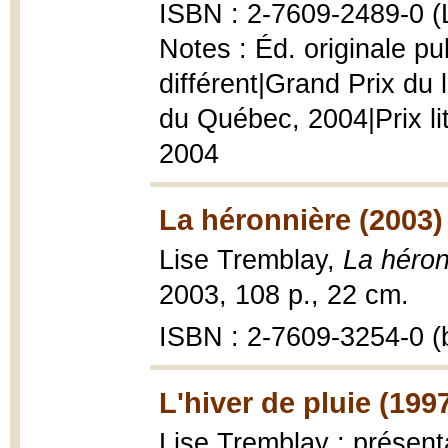
ISBN : 2-7609-2489-0 (
Notes : Éd. originale p
différent|Grand Prix du 
du Québec, 2004|Prix l
2004
La héronnière (2003)
Lise Tremblay,
La héron
2003, 108 p., 22 cm.
ISBN : 2-7609-3254-0 (b
L'hiver de pluie (199
Lise Tremblay ; présent