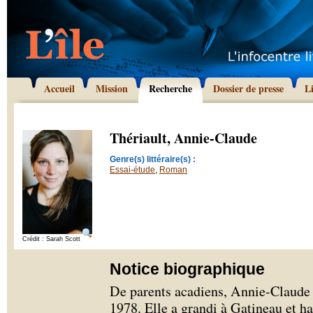
Accueil
Mission
Recherche
Dossier de presse
L
Thériault, Annie-Claude
Genre(s) littéraire(s) :
Essai-étude
,
Roman
Crédit : Sarah Scott
Notice biographique
De parents acadiens, Annie-Claude 
1978. Elle a grandi à Gatineau et h