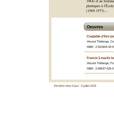
1964) et au Sémina
plastiques à l'Éco
(1969-1973).
...
Oeuvres
Coupable d'être j
Vincent Théberge,
Cou
ISBN : 2-921603-34-9 
Francis à marée b
Vincent Théberge,
Fr
ISBN : 2-89537-026-5
Dernière mise à jour : 6 juillet 2026