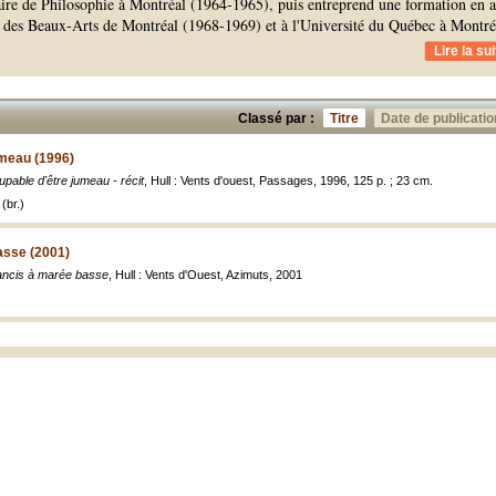
ire de Philosophie à Montréal (1964-1965), puis entreprend une formation en a
le des Beaux-Arts de Montréal (1968-1969) et à l'Université du Québec à Montré
Lire la sui
Classé par :
Titre
Date de publicatio
umeau (1996)
pable d'être jumeau - récit
, Hull : Vents d'ouest, Passages, 1996, 125 p. ; 23 cm.
(br.)
asse (2001)
ancis à marée basse
, Hull : Vents d'Ouest, Azimuts, 2001