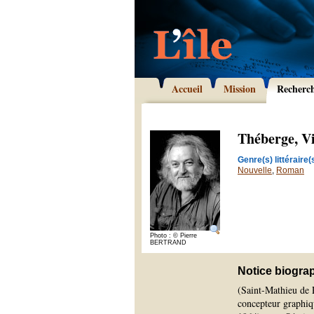
Accueil
Mission
Recherc
Théberge, V
Genre(s) littéraire(s
Nouvelle
,
Roman
Photo : © Pierre
BERTRAND
Notice biogra
(Saint-Mathieu de R
concepteur graphiq