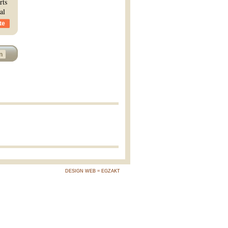
rts
al
te
n
DESIGN WEB = EGZAKT