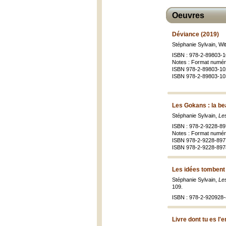
Oeuvres
Déviance (2019)
Stéphanie Sylvain, W
ISBN : 978-2-89803-1
Notes : Format numér
ISBN 978-2-89803-10
ISBN 978-2-89803-10
Les Gokans : la be
Stéphanie Sylvain,
Les
ISBN : 978-2-9228-89
Notes : Format numér
ISBN 978-2-9228-897
ISBN 978-2-9228-897
Les idées tombent 
Stéphanie Sylvain,
Les
109.
ISBN : 978-2-920928-
Livre dont tu es l