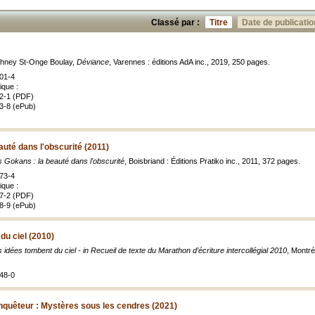
Classé par :
Titre
Date de publicatio
ithney St-Onge Boulay,
Déviance
, Varennes : éditions AdA inc., 2019, 250 pages.
01-4
ique :
2-1 (PDF)
3-8 (ePub)
auté dans l'obscurité (2011)
 Gokans : la beauté dans l'obscurité
, Boisbriand : Éditions Pratiko inc., 2011, 372 pages.
73-4
ique :
7-2 (PDF)
8-9 (ePub)
du ciel (2010)
 idées tombent du ciel - in Recueil de texte du Marathon d’écriture intercollégial 2010
, Montré
48-0
'enquêteur : Mystères sous les cendres (2021)