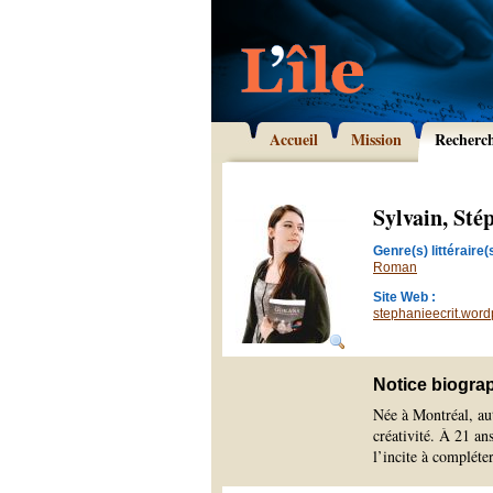
Accueil
Mission
Recherc
Sylvain, Sté
Genre(s) littéraire(s
Roman
Site Web :
stephanieecrit.word
Notice biogra
Née à Montréal, aut
créativité. À 21 an
l’incite à compléter