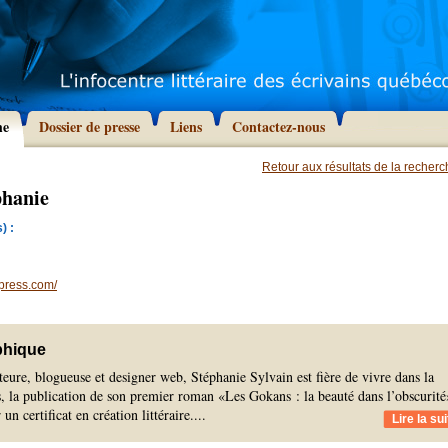
he
Dossier de presse
Liens
Contactez-nous
Retour aux résultats de la recher
phanie
) :
press.com/
phique
eure, blogueuse et designer web, Stéphanie Sylvain est fière de vivre dans la
s, la publication de son premier roman «Les Gokans : la beauté dans l’obscurité
 un certificat en création littéraire.
...
Lire la sui