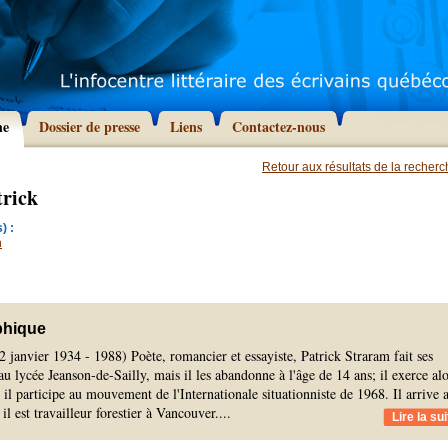
he
Dossier de presse
Liens
Contactez-nous
Retour aux résultats de la recher
trick
) :
n
phique
12 janvier 1934 - 1988) Poète, romancier et essayiste, Patrick Straram fait ses
au lycée Jeanson-de-Sailly, mais il les abandonne à l'âge de 14 ans; il exerce alo
t il participe au mouvement de l'Internationale situationniste de 1968. Il arrive 
l est travailleur forestier à Vancouver.
...
Lire la sui