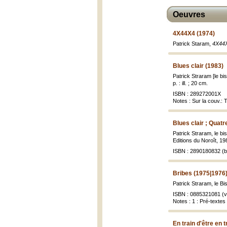
Oeuvres
4X44X4 (1974)
Patrick Staram,
4X44
Blues clair (1983)
Patrick Straram [le b
p. : ill. ; 20 cm.
ISBN : 289272001X
Notes : Sur la couv.: 
Blues clair ; Quat
Patrick Straram, le bis
Editions du Noroît, 1984
ISBN : 2890180832 (br
Bribes (1975|1976
Patrick Straram, le Bi
ISBN : 0885321081 (vo
Notes : 1 : Pré-textes 
En train d'être en 