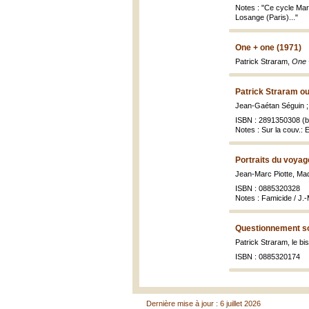
Notes : "Ce cycle Mar
Losange (Paris)..."
One + one (1971)
Patrick Straram,
One 
Patrick Straram ou
Jean-Gaétan Séguin ; 
ISBN : 2891350308 (br
Notes : Sur la couv.: 
Portraits du voyag
Jean-Marc Piotte, Mad
ISBN : 0885320328
Notes : Famicide / J.-
Questionnement soc
Patrick Straram, le bi
ISBN : 0885320174
Dernière mise à jour : 6 juillet 2026