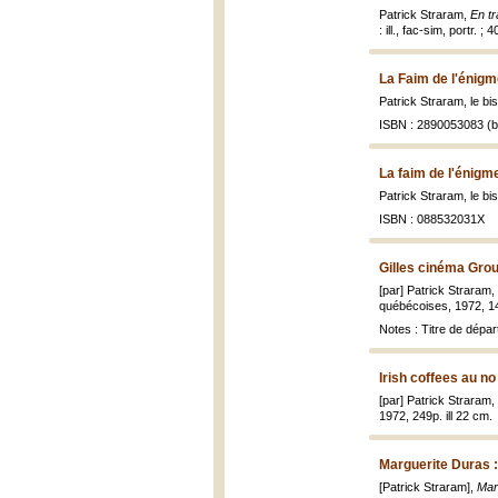
Patrick Straram,
En tr
: ill., fac-sim, portr. ; 
La Faim de l'énigm
Patrick Straram, le bi
ISBN : 2890053083 (br
La faim de l'énigm
Patrick Straram, le bi
ISBN : 088532031X
Gilles cinéma Grou
[par] Patrick Straram, 
québécoises, 1972, 142 
Notes : Titre de dépar
Irish coffees au n
[par] Patrick Straram, 
1972, 249p. ill 22 cm.
Marguerite Duras :
[Patrick Straram],
Mar