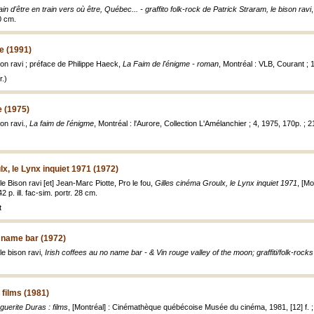
ain d'être en train vers où être, Québec... - graffito folk-rock de Patrick Straram, le bison ravi
40 cm.
e (1991)
son ravi ; préface de Philippe Haeck,
La Faim de l'énigme - roman
, Montréal : VLB, Courant ; 
.)
e (1975)
son ravi.,
La faim de l'énigme
, Montréal : l'Aurore, Collection L'Amélanchier ; 4, 1975, 170p. ; 
lx, le Lynx inquiet 1971 (1972)
le Bison ravi [et] Jean-Marc Piotte, Pro le fou,
Gilles cinéma Groulx, le Lynx inquiet 1971
, [M
p. ill. fac-sim. portr. 28 cm.
t
o name bar (1972)
le bison ravi,
Irish coffees au no name bar - & Vin rouge valley of the moon; graffiti/folk-rocks
 films (1981)
guerite Duras : films
, [Montréal] : Cinémathèque québécoise Musée du cinéma, 1981, [12] f. 