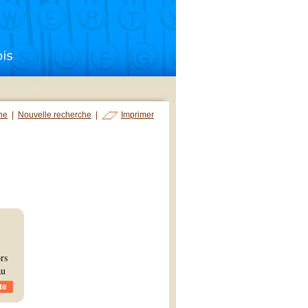
che
|
Nouvelle recherche
|
Imprimer
rs
au
te