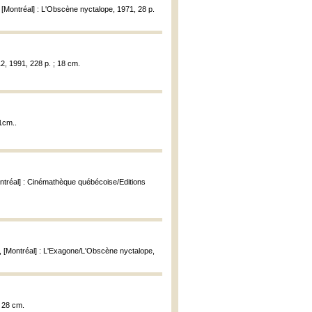
, [Montréal] : L'Obscène nyctalope, 1971, 28 p.
12, 1991, 228 p. ; 18 cm.
21cm..
ontréal] : Cinémathèque québécoise/Editions
, [Montréal] : L'Exagone/L'Obscène nyctalope,
; 28 cm.