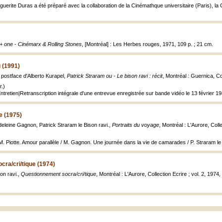
guerite Duras a été préparé avec la collaboration de la Cinémathque universitaire (Paris), l
+ one - Cinémarx & Rolling Stones
, [Montréal] : Les Herbes rouges, 1971, 109 p. ; 21 cm.
 (1991)
postface d'Alberto Kurapel,
Patrick Straram ou - Le bison ravi : récit
, Montréal : Guernica, Co
.)
Entretien|Retranscription intégrale d'une entrevue enregistrée sur bande vidéo le 13 février 19
e (1975)
eleine Gagnon, Patrick Straram le Bison ravi.,
Portraits du voyage
, Montréal : L'Aurore, Coll
M. Piotte. Amour parallèle / M. Gagnon. Une journée dans la vie de camarades / P. Straram le
ra/cri/tique (1974)
son ravi.,
Questionnement socra/cri/tique
, Montréal : L'Aurore, Collection Ecrire ; vol. 2, 1974, 2