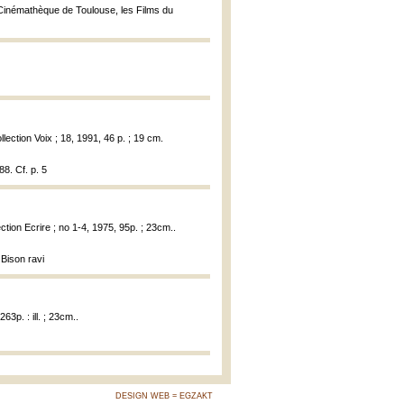
a Cinémathèque de Toulouse, les Films du
llection Voix ; 18, 1991, 46 p. ; 19 cm.
88. Cf. p. 5
ection Ecrire ; no 1-4, 1975, 95p. ; 23cm..
 Bison ravi
63p. : ill. ; 23cm..
DESIGN WEB = EGZAKT