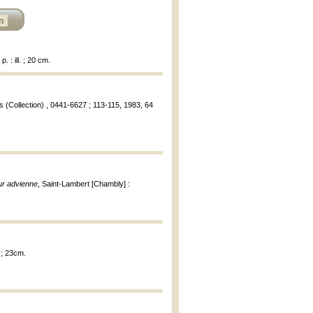
n
 : ill. ; 20 cm.
 (Collection) , 0441-6627 ; 113-115, 1983, 64
our advienne
, Saint-Lambert [Chambly] :
. ; 23cm.