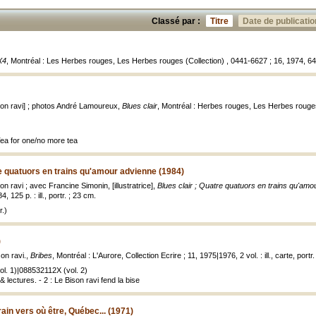
Classé par :
Titre
Date de publicatio
X4
, Montréal : Les Herbes rouges, Les Herbes rouges (Collection) , 0441-6627 ; 16, 1974, 64 p.
ison ravi] ; photos André Lamoureux,
Blues clair
, Montréal : Herbes rouges, Les Herbes rouges
Tea for one/no more tea
re quatuors en trains qu'amour advienne (1984)
on ravi ; avec Francine Simonin, [illustratrice],
Blues clair ; Quatre quatuors en trains qu'am
, 125 p. : ill., portr. ; 23 cm.
.)
)
son ravi.,
Bribes
, Montréal : L'Aurore, Collection Ecrire ; 11, 1975|1976, 2 vol. : ill., carte, portr
l. 1)|088532112X (vol. 2)
& lectures. - 2 : Le Bison ravi fend la bise
train vers où être, Québec... (1971)