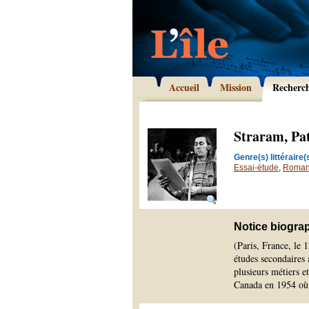
Accueil
Mission
Recherc
Straram, Pa
Genre(s) littéraire(s
Essai-étude
,
Roma
Notice biogra
(Paris, France, le 
études secondaires 
plusieurs métiers e
Canada en 1954 où i