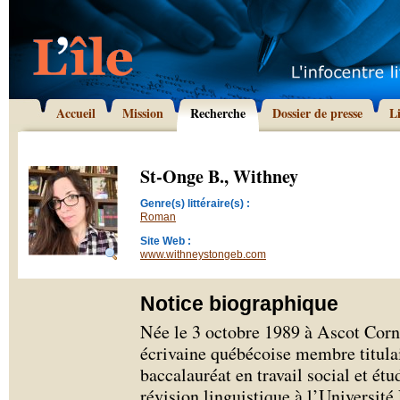
Accueil
Mission
Recherche
Dossier de presse
L
St-Onge B., Withney
Genre(s) littéraire(s) :
Roman
Site Web :
www.withneystongeb.com
Notice biographique
Née le 3 octobre 1989 à Ascot Corn
écrivaine québécoise membre titula
baccalauréat en travail social et ét
révision linguistique à l’Université