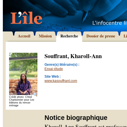
Accueil
Mission
Recherche
Dossier de presse
L
Souffrant, Kharoll-Ann
Genre(s) littéraire(s) :
Essai-étude
Site Web :
www.kasouffrant.com
Crédit photo: Chloé
Charbonnier pour Les
éditions du remue-
ménage
Notice biographique
Kharoll-Ann Souffrant est professeur